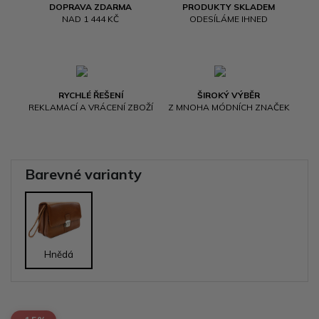
DOPRAVA ZDARMA
PRODUKTY SKLADEM
NAD 1 444 KČ
ODESÍLÁME IHNED
RYCHLÉ ŘEŠENÍ
ŠIROKÝ VÝBĚR
REKLAMACÍ A VRÁCENÍ ZBOŽÍ
Z MNOHA MÓDNÍCH ZNAČEK
Barevné varianty
Hnědá