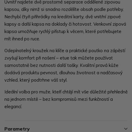
Uvnitř najdete dvě prostorné separace oddělené zipovou
kapsou, díky nimž si snadno rozdělíte obsah podle potřeby.
Nechybí čtyři přihrádky na kreditní karty, dvě vnitřní zipové
kapsy a další kapsa na doklady či hotovost. Venkovní zipová
kapsa umožňuje rychlý přístup k věcem, které potřebujete
mít ihned po ruce.
Odepínatelný kroužek na klíče a praktické poutko na zápěstí
zvyšují komfort při nošení – etue tak můžete používat
samostatně bez nutnosti další tašky. Kvalitní pravá kůže
dodává produktu pevnost, dlouhou životnost a nadčasový
vzhled, který podtrhne váš styl.
Ideální volba pro muže, kteří chtějí mít vše důležité přehledně
na jednom místě – bez kompromisů mezi funkčností a
elegancí.
Parametry