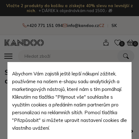
Vložte 2 produkty do košíku a získejte 40% slevu na levnější z
nich.
+ DÁREK k objednávkám nad 1500,- 🎁
+420 771 151 094
info@kandoo.cz
CZ
SK
0
0
Světle hnědá pánská kožená
Abychom Vám zajistili ještě lepší nákupní zážitek,
dokladová etue Kylien
používáme na našem e-shopu sadu analytických a
marketingových nástrojů, které nám s tím pomáhají.
Kliknutím na tlačítko "Přijmout vše" souhlasíte s
využitím cookies a předáním našim partnerům pro
personalizaci na reklamních sítích. Pomocí tlačítka
"Přizpůsobit" si můžete upravit nastavení cookies dle
vlastního uvážení.