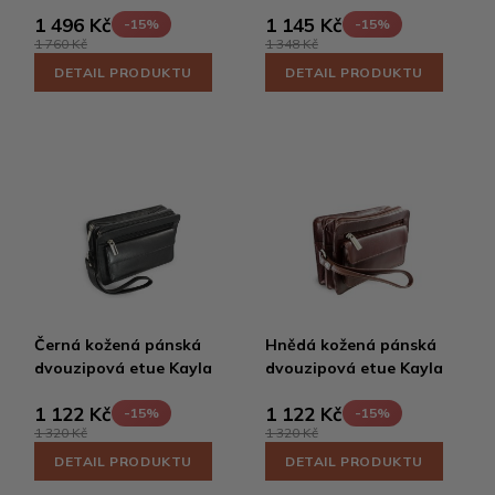
1 496 Kč
1 145 Kč
-15%
-15%
1 760 Kč
1 348 Kč
DETAIL PRODUKTU
DETAIL PRODUKTU
Černá kožená pánská
Hnědá kožená pánská
dvouzipová etue Kayla
dvouzipová etue Kayla
1 122 Kč
1 122 Kč
-15%
-15%
1 320 Kč
1 320 Kč
DETAIL PRODUKTU
DETAIL PRODUKTU