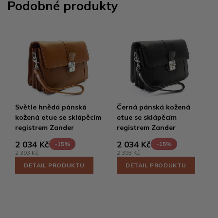
Podobné produkty
Světle hnědá pánská
Černá pánská kožená
kožená etue se sklápěcím
etue se sklápěcím
registrem Zander
registrem Zander
2 034 Kč
2 034 Kč
-15%
-15%
2 393 Kč
2 393 Kč
DETAIL PRODUKTU
DETAIL PRODUKTU