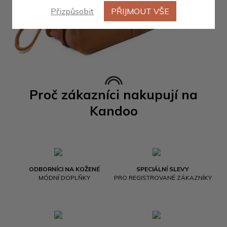
Přizpůsobit
PŘIJMOUT VŠE
Proč zákazníci nakupují na
Kandoo
ODBORNÍCI NA KOŽENÉ
SPECIÁLNÍ SLEVY
MÓDNÍ DOPLŇKY
PRO REGISTROVANÉ ZÁKAZNÍKY