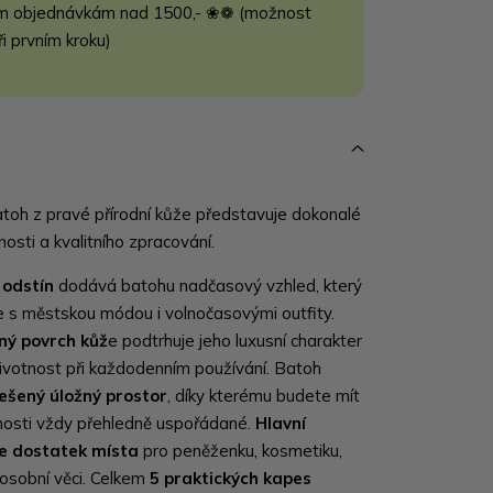
m objednávkám nad 1500,- ❀❁ (možnost
ři prvním kroku)
toh z pravé přírodní kůže představuje dokonalé
čnosti a kvalitního zpracování.
 odstín
dodává batohu nadčasový vzhled, který
 s městskou módou i volnočasovými outfity.
ný povrch kůž
e podtrhuje jeho luxusní charakter
životnost při každodenním používání. Batoh
ešený úložný prostor
, díky kterému budete mít
nosti vždy přehledně uspořádané.
Hlavní
je dostatek místa
pro peněženku, kosmetiku,
í osobní věci. Celkem
5 praktických kapes