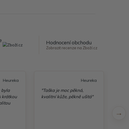
e
Hodnocení obchodu
Zobrazit recenze na Zboží.cz
Heureka
Heureka
 byla
"Taška je moc pěkná,
"Šir
s krátkou
kvalitní kůže, pěkně ušitá"
zbož
alitou
s ob