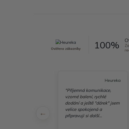
O
100%
Zo
Ověřeno zákazníky
re
Heureka
Heureka
ky Arwel prostě drží,
"Příjemná komunikace,
vám dlouhodobě etue
vzorné balení, rychlé
zakoupena spisovka."
dodání a ještě "dárek" jsem
velice spokojená a
připravuji si další
objednávku"