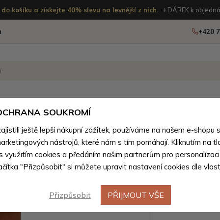
do košíku a získejte 40% slevu na levnější z nich.
+ DÁREK k objedná
u
+420 7
OSTATNÍ
NOVINKY
 OCHRANA SOUKROMÍ
istili ještě lepší nákupní zážitek, používáme na našem e-shopu 
ské batohy podle materiálu
>
Dámské batohy z přírodní prav
arketingových nástrojů, které nám s tím pomáhají. Kliknutím na tl
Světle h
 s využitím cookies a předáním našim partnerům pro personalizaci
Novinka
lačítka "Přizpůsobit" si můžete upravit nastavení cookies dle vlas
batoh do
Přizpůsobit
PŘIJMOUT VŠE
Barevné var