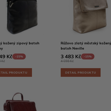
ý kožený zipový batoh
Růžovo zlatý městský kožen
py
batoh Neville
49 Kč
3 483 Kč
-15%
-15%
 Kč
4 098 Kč
ETAIL PRODUKTU
DETAIL PRODUKTU