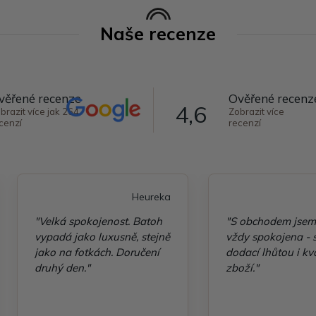
Naše recenze
věřené recenze
Ověřené recenz
4,6
brazit více jak 264
Zobrazit více
cenzí
recenzí
Heureka
"Velká spokojenost. Batoh
"S obchodem jsem
vypadá jako luxusně, stejně
vždy spokojena - 
jako na fotkách. Doručení
dodací lhůtou i kv
druhý den."
zboží."