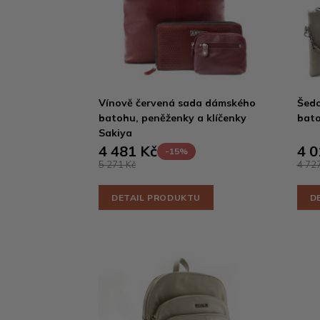
Vínově červená sada dámského
Šed
batohu, peněženky a klíčenky
bato
Sakiya
4 481 Kč
4 0
-15%
5 271 Kč
4 727
DETAIL PRODUKTU
D