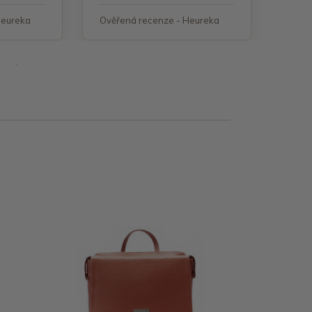
Heureka
Ověřená recenze - Heureka
Ověř