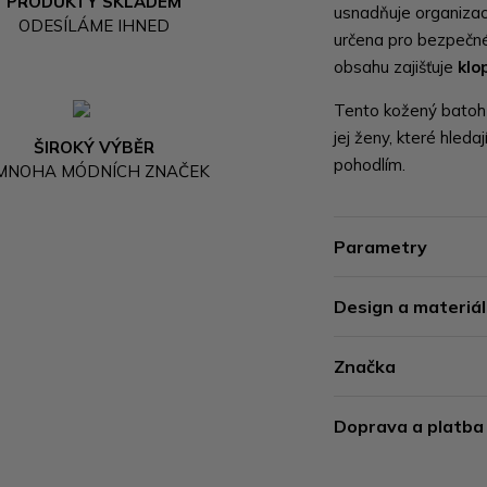
PRODUKTY SKLADEM
usnadňuje organizaci
ODESÍLÁME IHNED
určena pro bezpečné 
obsahu zajišťuje
klo
Tento kožený batoh j
jej ženy, které hleda
ŠIROKÝ VÝBĚR
pohodlím.
 MNOHA MÓDNÍCH ZNAČEK
Parametry
Design a materiál
Značka
Doprava a platba