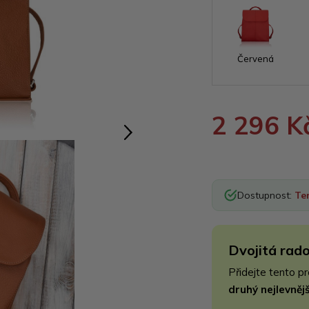
Červená
2 296 K
Dostupnost:
Te
Dvojitá rado
Přidejte tento p
druhý nejlevně