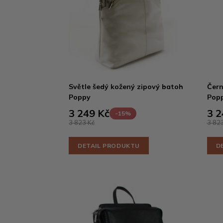
Světle šedý kožený zipový batoh
Čern
Poppy
Pop
3 249 Kč
3 2
-15%
3 823 Kč
3 823
DETAIL PRODUKTU
D