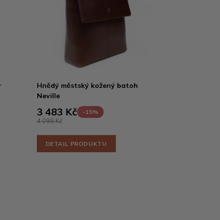
ý
Hnědý městský kožený batoh
Neville
3 483 Kč
-15%
4 098 Kč
DETAIL PRODUKTU