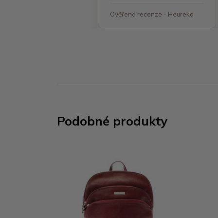
á recenze - Heureka
Ověřená recenze - Heureka
Podobné produkty