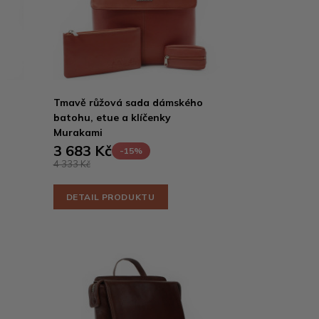
Tmavě růžová sada dámského
batohu, etue a klíčenky
Murakami
3 683 Kč
-15%
4 333 Kč
DETAIL PRODUKTU