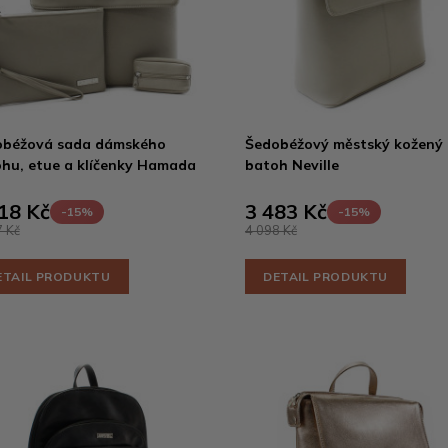
obéžová sada dámského
Šedobéžový městský kožený
hu, etue a klíčenky Hamada
batoh Neville
18 Kč
3 483 Kč
-15%
-15%
 Kč
4 098 Kč
ETAIL PRODUKTU
DETAIL PRODUKTU