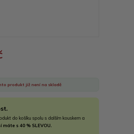
č
nto produkt již není na skladě
st.
rodukt do košíku spolu s dalším kouskem a
jší máte s 40 % SLEVOU.