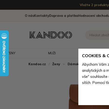
Vložte 2 produkty 
O nás
Kontakty
Doprava a platba
Hodnocení obchod
ŽENY
MUŽI
CESTOVÁNÍ
COOKIES &
Kandoo.cz
Ženy
>
Dámské batohy
Abychom Vám zaj
>
Dám
analytických a m
vše" souhlasíte
sítích. Pomocí t