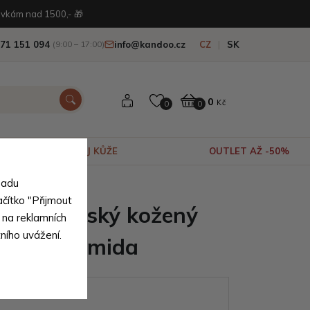
vkám nad 1500,- 🎁
71 151 094
info@kandoo.cz
CZ
SK
(9:00 – 17:00)
0
Kč
0
0
VÝPRODEJ KŮŽE
OUTLET AŽ -50%
sadu
é kůže
ačítko "Přijmout
nědý dámský kožený
 na reklamních
tního uvážení.
 města Umida
ianty