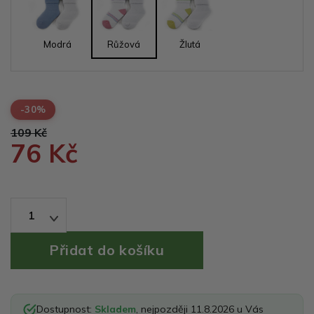
Modrá
Růžová
Žlutá
-30%
109 Kč
76 Kč
1
Dostupnost:
Skladem
, nejpozději 11.8.2026 u Vás