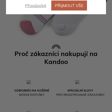
Přizpůsobit
PŘIJMOUT VŠE
Proč zákazníci nakupují na
Kandoo
ODBORNÍCI NA KOŽENÉ
SPECIÁLNÍ SLEVY
MÓDNÍ DOPLŇKY
PRO REGISTROVANÉ ZÁKAZNÍKY