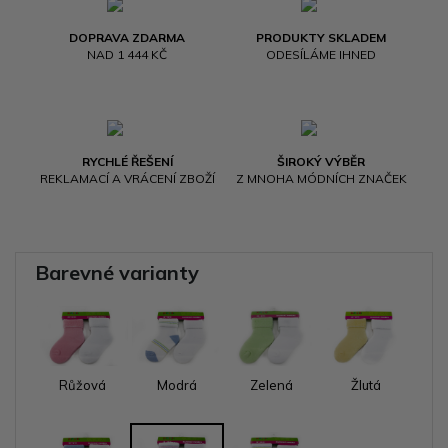
DOPRAVA ZDARMA
PRODUKTY SKLADEM
NAD 1 444 KČ
ODESÍLÁME IHNED
RYCHLÉ ŘEŠENÍ
ŠIROKÝ VÝBĚR
REKLAMACÍ A VRÁCENÍ ZBOŽÍ
Z MNOHA MÓDNÍCH ZNAČEK
Barevné varianty
Růžová
Modrá
Zelená
Žlutá