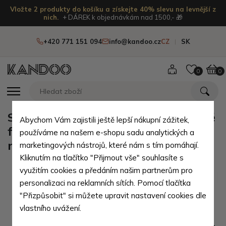
Vložte 2 produkty do košíku a získejte 40% slevu na levnější z
nich.
+ DÁREK k objednávkám nad 1500,- 🎁
+420 771 151 094
info@kandoo.cz
CZ
SK
0
0
Světle růžové pruhované kojenecké
Abychom Vám zajistili ještě lepší nákupní zážitek,
froté ponožky Laurence 12-18
používáme na našem e-shopu sadu analytických a
měsíců
marketingových nástrojů, které nám s tím pomáhají.
Kliknutím na tlačítko "Přijmout vše" souhlasíte s
využitím cookies a předáním našim partnerům pro
personalizaci na reklamních sítích. Pomocí tlačítka
"Přizpůsobit" si můžete upravit nastavení cookies dle
vlastního uvážení.