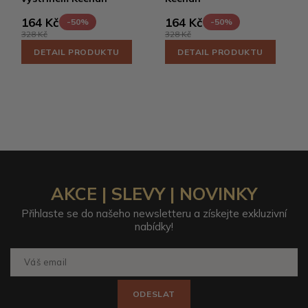
164 Kč
164 Kč
-50%
-50%
328 Kč
328 Kč
DETAIL PRODUKTU
DETAIL PRODUKTU
AKCE | SLEVY | NOVINKY
Přihlaste se do našeho newsletteru a získejte exkluzivní
nabídky!
ODESLAT