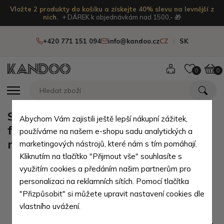
Vložte 2 produkty do košíku a získejte 40% slevu na levnější z
nich.
+ DÁREK k objednávkám nad 1500,- 🎁
+420 771 151 094
info@kandoo.cz
CZ
SK
0
0
Světle žluté pruhované kojenecké
Abychom Vám zajistili ještě lepší nákupní zážitek,
froté ponožky Laurence 12-18
používáme na našem e-shopu sadu analytických a
měsíců
marketingových nástrojů, které nám s tím pomáhají.
Kliknutím na tlačítko "Přijmout vše" souhlasíte s
využitím cookies a předáním našim partnerům pro
personalizaci na reklamních sítích. Pomocí tlačítka
"Přizpůsobit" si můžete upravit nastavení cookies dle
vlastního uvážení.