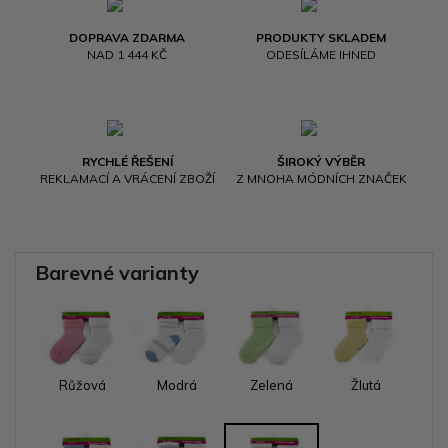
DOPRAVA ZDARMA
PRODUKTY SKLADEM
NAD 1 444 KČ
ODESÍLÁME IHNED
RYCHLÉ ŘEŠENÍ
ŠIROKÝ VÝBĚR
REKLAMACÍ A VRÁCENÍ ZBOŽÍ
Z MNOHA MÓDNÍCH ZNAČEK
Barevné varianty
Růžová
Modrá
Zelená
Žlutá