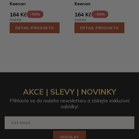
Keenan
Keenan
164 Kč
164 Kč
-50%
-50%
328 Kč
328 Kč
DETAIL PRODUKTU
DETAIL PRODUKTU
AKCE | SLEVY | NOVINKY
Přihlaste se do našeho newsletteru a získejte exkluzivní
nabídky!
ODESLAT