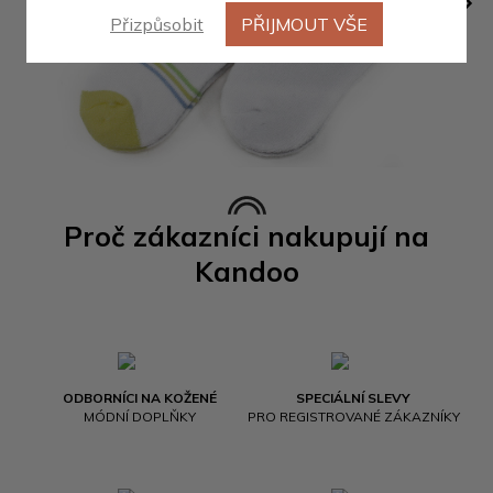
Přizpůsobit
PŘIJMOUT VŠE
Proč zákazníci nakupují na
Kandoo
ODBORNÍCI NA KOŽENÉ
SPECIÁLNÍ SLEVY
MÓDNÍ DOPLŇKY
PRO REGISTROVANÉ ZÁKAZNÍKY