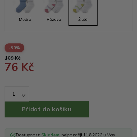
Modrá
Růžová
Žlutá
-30%
109 Kč
76 Kč
1
Dostupnost:
Skladem
, nejpozději 11.8.2026 u Vás