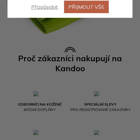
Přizpůsobit
PŘIJMOUT VŠE
Proč zákazníci nakupují na
Kandoo
ODBORNÍCI NA KOŽENÉ
SPECIÁLNÍ SLEVY
MÓDNÍ DOPLŇKY
PRO REGISTROVANÉ ZÁKAZNÍKY