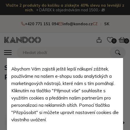
Vložte 2 produkty do košíku a získejte 40% slevu na levnější z
nich.
+ DÁREK k objednávkám nad 1500,- 🎁
+420 771 151 094
info@kandoo.cz
CZ
SK
0
0
Světle zelená kožená mini
Abychom Vám zajistili ještě lepší nákupní zážitek,
peněženka Athena
používáme na našem e-shopu sadu analytických a
marketingových nástrojů, které nám s tím pomáhají.
Kliknutím na tlačítko "Přijmout vše" souhlasíte s
využitím cookies a předáním našim partnerům pro
personalizaci na reklamních sítích. Pomocí tlačítka
"Přizpůsobit" si můžete upravit nastavení cookies dle
vlastního uvážení.