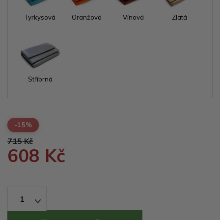
Tyrkysová
Oranžová
Vínová
Zlatá
Stříbrná
-15%
715 Kč
608 Kč
1