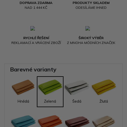
DOPRAVA ZDARMA
PRODUKTY SKLADEM
NAD 1 444 KČ
ODESÍLÁME IHNED
RYCHLÉ ŘEŠENÍ
ŠIROKÝ VÝBĚR
REKLAMACÍ A VRÁCENÍ ZBOŽÍ
Z MNOHA MÓDNÍCH ZNAČEK
Barevné varianty
Hnědá
Zelená
Šedá
Žlutá