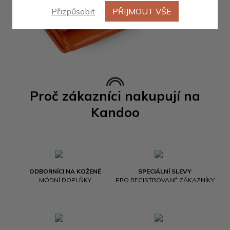
Přizpůsobit
PŘIJMOUT VŠE
Proč zákazníci nakupují na
Kandoo
ODBORNÍCI NA KOŽENÉ
SPECIÁLNÍ SLEVY
MÓDNÍ DOPLŇKY
PRO REGISTROVANÉ ZÁKAZNÍKY