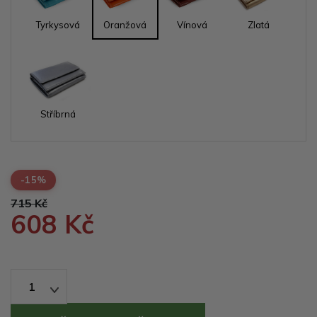
Tyrkysová
Oranžová
Vínová
Zlatá
Stříbrná
-15%
715 Kč
608 Kč
1