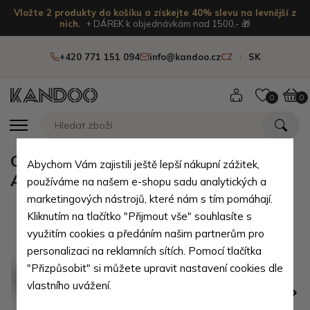
Vložte 2 produkty do košíku a získejte 40% slevu na levnější z
nich.
+ DÁREK k objednávkám nad 1500,- 🎁
+420 771 151 094
info@kandoo.cz
CZ
SK
0
0
Oranžová kožená mini peněženka
Abychom Vám zajistili ještě lepší nákupní zážitek,
Athena
používáme na našem e-shopu sadu analytických a
marketingových nástrojů, které nám s tím pomáhají.
Kliknutím na tlačítko "Přijmout vše" souhlasíte s
využitím cookies a předáním našim partnerům pro
personalizaci na reklamních sítích. Pomocí tlačítka
"Přizpůsobit" si můžete upravit nastavení cookies dle
vlastního uvážení.