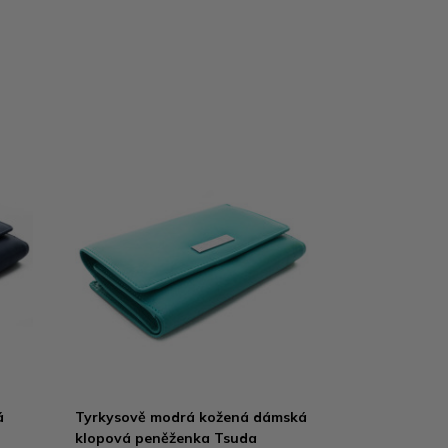
á
Tyrkysově modrá kožená dámská
klopová peněženka Tsuda