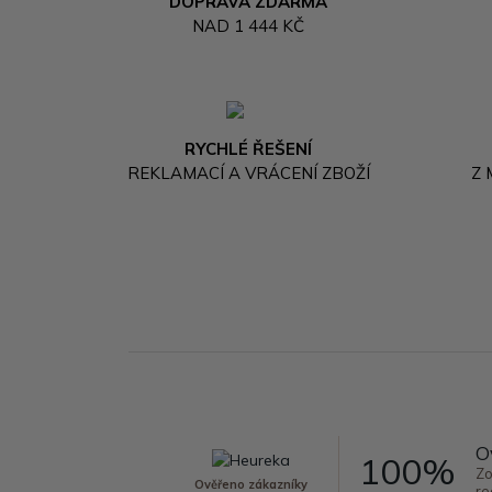
DOPRAVA ZDARMA
NAD 1 444 KČ
RYCHLÉ ŘEŠENÍ
REKLAMACÍ A VRÁCENÍ ZBOŽÍ
Z
O
100%
Zo
Ověřeno zákazníky
re