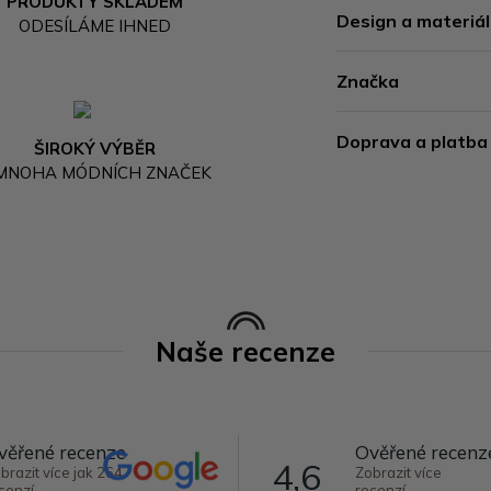
PRODUKTY SKLADEM
Design a materiál
ODESÍLÁME IHNED
Značka
Doprava a platba
ŠIROKÝ VÝBĚR
 MNOHA MÓDNÍCH ZNAČEK
Naše recenze
věřené recenze
Ověřené recenz
4,6
brazit více jak 264
Zobrazit více
cenzí
recenzí