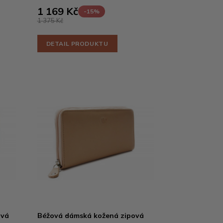
1 169 Kč
-15%
1 375 Kč
DETAIL PRODUKTU
ová
Béžová dámská kožená zipová