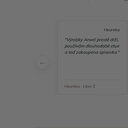
Heureka
Heureka
é vyřízení
"Výrobky Arwel prostě drží,
ávky, zboží přišlo
používám dlouhodobě etue
 v pořádku"
a teď zakoupena spisovka."
 - Jana, Havířov
Heureka - Libor Ž.