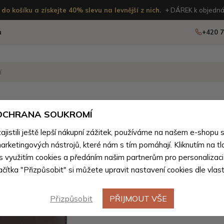
do košíku a získejte 40% slevu na levnější z nich.
+ DÁREK k objedná
u
+420 7
OSTATNÍ
NOVINKY
 OCHRANA SOUKROMÍ
istili ještě lepší nákupní zážitek, používáme na našem e-shopu 
ámské peněženky podle materiálu
>
Dámské peněženky z přír
arketingových nástrojů, které nám s tím pomáhají. Kliknutím na tl
Tmavě h
 s využitím cookies a předáním našim partnerům pro personalizaci
Výprodej
lačítka "Přizpůsobit" si můžete upravit nastavení cookies dle vlas
podlouhl
Georgina
Přizpůsobit
PŘIJMOUT VŠE