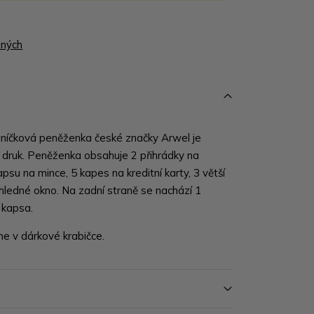
ených
íčková peněženka české značky Arwel je
 druk. Peněženka obsahuje 2 přihrádky na
psu na mince, 5 kapes na kreditní karty, 3 větší
ůhledné okno. Na zadní straně se nachází 1
 kapsa.
 v dárkové krabičce.