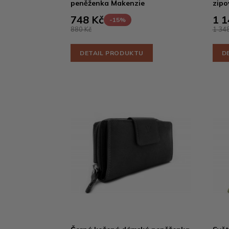
peněženka Makenzie
zipo
748 Kč
1 1
-15%
880 Kč
1 348
DETAIL PRODUKTU
D