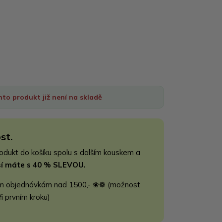
nto produkt již není na skladě
st.
rodukt do košíku spolu s dalším kouskem a
jší máte s 40 % SLEVOU.
m objednávkám nad 1500,- ❀❁ (možnost
ři prvním kroku)