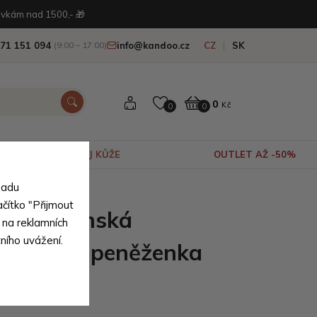
vkám nad 1500,- 🎁
71 151 094
info@kandoo.cz
CZ
SK
(9:00 – 17:00)
0
Kč
0
0
VÝPRODEJ KŮŽE
OUTLET AŽ -50%
sadu
odní pravé kůže
ačítko "Přijmout
nědá dámská
 na reklamních
tního uvážení.
á kožená peněženka