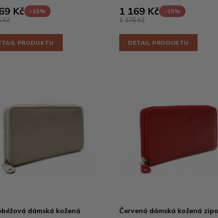
69 Kč
1 169 Kč
-15%
-15%
 Kč
1 375 Kč
ETAIL PRODUKTU
DETAIL PRODUKTU
obéžová dámská kožená
Červená dámská kožená zip