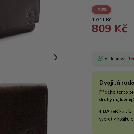
-20%
1 011 Kč
809 Kč
Dostupnost:
Te
Dvojitá rado
Přidejte tento p
druhý nejlevně
+ DÁREK
ke vše
vybrat v košíku p