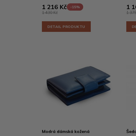
1 216 Kč
1 1
-15%
1 430 Kč
1 375
DETAIL PRODUKTU
D
Modrá dámská kožená
Šed