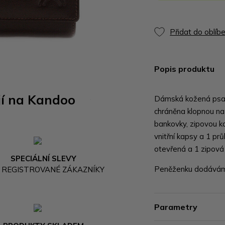
Přidat do oblíb
Popis produktu
jí na Kandoo
Dámská kožená psan
chráněna klopnou na
bankovky, zipovou ka
vnitřní kapsy a 1 pr
otevřená a 1 zipová
SPECIÁLNÍ SLEVY
Peněženku dodáváme
 REGISTROVANÉ ZÁKAZNÍKY
Parametry