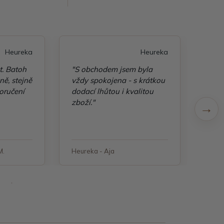
Heureka
Heureka
t. Batoh
"S obchodem jsem byla
"Taš
ě, stejně
vždy spokojena - s krátkou
kvali
oručení
dodací lhůtou i kvalitou
zboží."
M.
Heureka - Aja
Heure