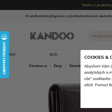
Vložte 2 produkty 
O nás
Kontakty
Doprava a platba
Hodnocení obchod
ŽENY
MUŽI
CESTOVÁNÍ
COOKIES &
Kandoo.cz
Ženy
>
Dámské peněženky
Abychom Vám zaj
>
D
analytických a m
vše" souhlasíte
sítích. Pomocí t