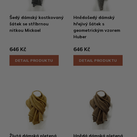
Šedý dámský kostkovaný
Hnědošedý dámský
šátek se stříbrnou
hřejivý šátek s
nitkou Mickael
geometrickým vzorem
Huber
646 Kč
646 Kč
DETAIL PRODUKTU
DETAIL PRODUKTU
Žlutá dámská pletená
Hnědá dámská pletená