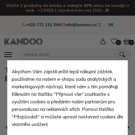
Vložte 2 produkty do košíku a získejte 40% slevu na levnější z
nich.
+ DÁREK k objednávkám nad 1500,- 🎁
+420 771 151 094
info@kandoo.cz
CZ
SK
0
0
Tmavě modrý dámský pletený
Abychom Vám zajistili ještě lepší nákupní zážitek,
šátek Galina
používáme na našem e-shopu sadu analytických a
marketingových nástrojů, které nám s tím pomáhají.
Kliknutím na tlačítko "Přijmout vše" souhlasíte s
využitím cookies a předáním našim partnerům pro
personalizaci na reklamních sítích. Pomocí tlačítka
"Přizpůsobit" si můžete upravit nastavení cookies dle
vlastního uvážení.