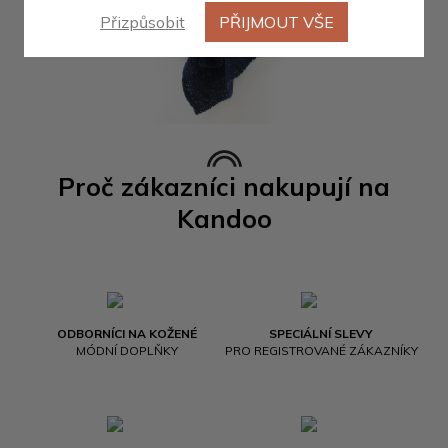
Přizpůsobit
PŘIJMOUT VŠE
Proč zákazníci nakupují na
Kandoo
ODBORNÍCI NA KOŽENÉ
SPECIÁLNÍ SLEVY
MÓDNÍ DOPLŇKY
PRO REGISTROVANÉ ZÁKAZNÍKY