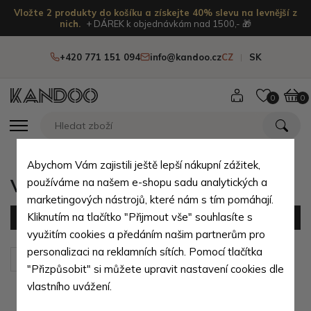
Vložte 2 produkty do košíku a získejte 40% slevu na levnější z
nich.
+ DÁREK k objednávkám nad 1500,- 🎁
+420 771 151 094
info@kandoo.cz
CZ
SK
0
0
Abychom Vám zajistili ještě lepší nákupní zážitek,
Velké dámské peněženky
používáme na našem e-shopu sadu analytických a
marketingových nástrojů, které nám s tím pomáhají.
Kliknutím na tlačítko "Přijmout vše" souhlasíte s
Filtr
(119 produktů)
využitím cookies a předáním našim partnerům pro
personalizaci na reklamních sítích. Pomocí tlačítka
Seřadit podle:
Výchozí
"Přizpůsobit" si můžete upravit nastavení cookies dle
vlastního uvážení.