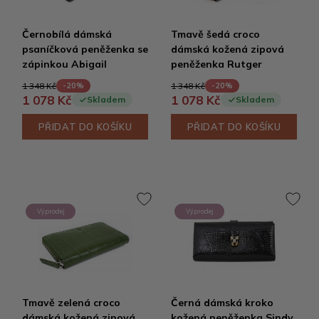
Černobílá dámská
Tmavě šedá croco
psaníčková peněženka se
dámská kožená zipová
zápinkou Abigail
peněženka Rutger
1 348 Kč
1 348 Kč
-20%
-20%
1 078 Kč
1 078 Kč
Skladem
Skladem
PŘIDAT DO KOŠÍKU
PŘIDAT DO KOŠÍKU
Výprodej
Výprodej
Tmavě zelená croco
Černá dámská kroko
dámská kožená zipová
kožená peněženka Sindy