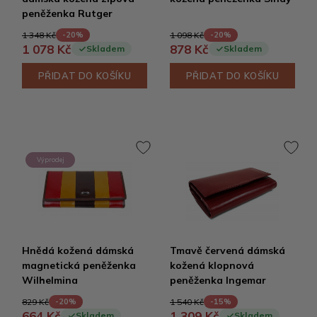
peněženka Rutger
1 348 Kč
1 098 Kč
-20%
-20%
1 078 Kč
878 Kč
Skladem
Skladem
PŘIDAT DO KOŠÍKU
PŘIDAT DO KOŠÍKU
Výprodej
Hnědá kožená dámská
Tmavě červená dámská
magnetická peněženka
kožená klopnová
Wilhelmina
peněženka Ingemar
829 Kč
1 540 Kč
-20%
-15%
664 Kč
1 309 Kč
Skladem
Skladem