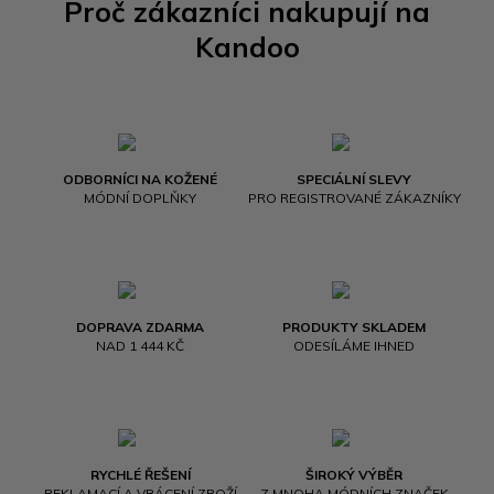
Proč zákazníci nakupují na
Kandoo
ODBORNÍCI NA KOŽENÉ
SPECIÁLNÍ SLEVY
MÓDNÍ DOPLŇKY
PRO REGISTROVANÉ ZÁKAZNÍKY
DOPRAVA ZDARMA
PRODUKTY SKLADEM
NAD 1 444 KČ
ODESÍLÁME IHNED
RYCHLÉ ŘEŠENÍ
ŠIROKÝ VÝBĚR
REKLAMACÍ A VRÁCENÍ ZBOŽÍ
Z MNOHA MÓDNÍCH ZNAČEK