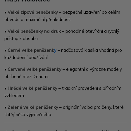
•
Velké zipové peněženky
– bezpečné uzavření po celém
obvodu a maximální přehlednost.
•
Velké peněženky na druk
– pohodlné otevírání a rychlý
přístup k obsahu.
•
Černé velké peněženk
y
– nadčasová klasika vhodná pro
každodenní používání.
•
Červené velké peněženky
– elegantní a výrazné modely
oblíbené mezi ženami.
•
Hnědé velké peněženky
– tradiční provedení s přírodním
vzhledem.
•
Zelené velké peněženky
– originální volba pro ženy, které
chtějí něco výjimečného.