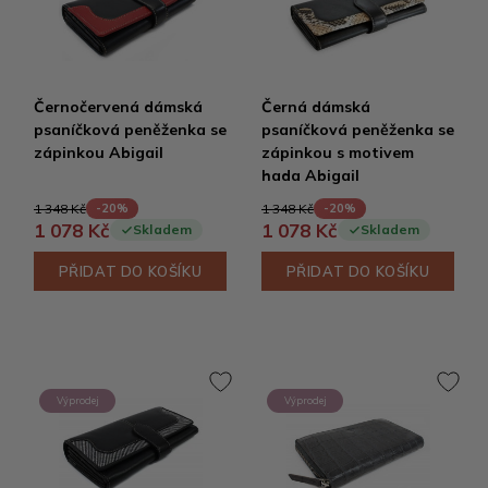
Černočervená dámská
Černá dámská
psaníčková peněženka se
psaníčková peněženka se
zápinkou Abigail
zápinkou s motivem
hada Abigail
1 348 Kč
1 348 Kč
-20%
-20%
1 078 Kč
1 078 Kč
Skladem
Skladem
PŘIDAT DO KOŠÍKU
PŘIDAT DO KOŠÍKU
Výprodej
Výprodej