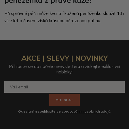
peněženka z pravé kůže?
Při správné péči může kvalitní kožená peněženka sloužit 10 i
více let a časem získá krásnou přirozenou patinu.
AKCE | SLEVY | NOVINKY
Přihlaste se do našeho newsletteru a získejte exkluzivní
nabídky!
ODESLAT
Odesláním souhlasíte se
zpracováním osobních údajů
.