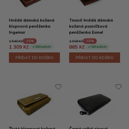
Hnědá dámská kožená
Tmavě hnědá dámská
klopnová peněženka
kožená psaníčková
Ingemar
peněženka Esmel
1 540 Kč
1 018 Kč
-15%
-15%
1 309 Kč
865 Kč
Skladem
Skladem
PŘIDAT DO KOŠÍKU
PŘIDAT DO KOŠÍKU
Žlutá klopnová kožená
Černá velká zipová