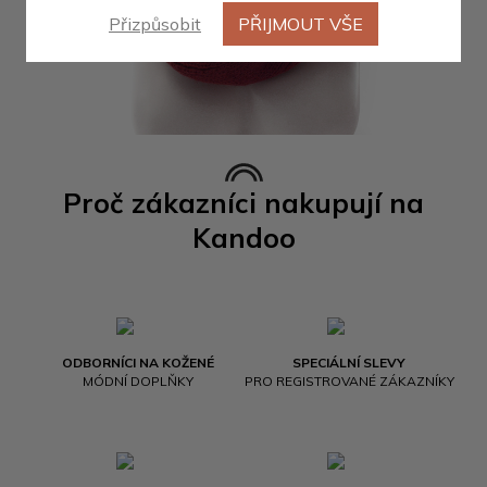
Přizpůsobit
PŘIJMOUT VŠE
Proč zákazníci nakupují na
Kandoo
ODBORNÍCI NA KOŽENÉ
SPECIÁLNÍ SLEVY
MÓDNÍ DOPLŇKY
PRO REGISTROVANÉ ZÁKAZNÍKY