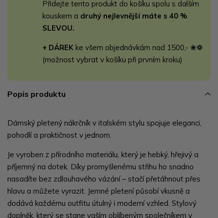
Přidejte tento produkt do košíku spolu s dalším
kouskem a
druhý nejlevnější máte s 40 %
SLEVOU.
+ DÁREK
ke všem objednávkám nad 1500,- ❀❁
(možnost vybrat v košíku při prvním kroku)
Popis produktu
Dámský pletený nákrčník v italském stylu spojuje eleganci,
pohodlí a praktičnost v jednom.
Je vyroben z přírodního materiálu, který je hebký, hřejivý a
příjemný na dotek. Díky promyšlenému střihu ho snadno
nasadíte bez zdlouhavého vázání – stačí přetáhnout přes
hlavu a můžete vyrazit. Jemné pletení působí vkusně a
dodává každému outfitu útulný i moderní vzhled. Stylový
doplněk, který se stane vaším oblíbeným společníkem v