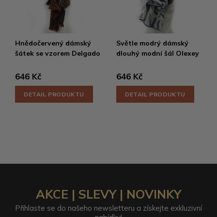
Hnědočervený dámský
Světle modrý dámský
šátek se vzorem Delgado
dlouhý modní šál Olexey
646 Kč
646 Kč
DETAIL PRODUKTU
DETAIL PRODUKTU
AKCE | SLEVY | NOVINKY
Přihlaste se do našeho newsletteru a získejte exkluzivní