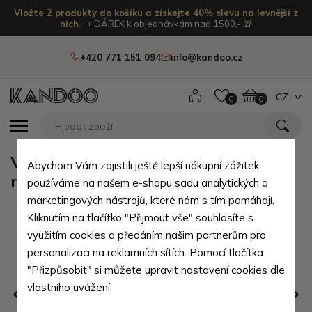
Vložte 2 produkty do košíku a získejte 40% slevu na levnější z
nich.
+ DÁREK k objednávkám nad 1500,- 🎁
+420 771 151 094
info@kandoo.cz
CZ
0
0
Vínově červený pletený dámský
Abychom Vám zajistili ještě lepší nákupní zážitek,
nákrčník Rivera
používáme na našem e-shopu sadu analytických a
marketingových nástrojů, které nám s tím pomáhají.
Kliknutím na tlačítko "Přijmout vše" souhlasíte s
využitím cookies a předáním našim partnerům pro
personalizaci na reklamních sítích. Pomocí tlačítka
"Přizpůsobit" si můžete upravit nastavení cookies dle
vlastního uvážení.