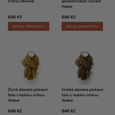
nitkou Mickael
geometrickým vzorem
Huber
646 Kč
646 Kč
DETAIL PRODUKTU
DETAIL PRODUKTU
Žlutá dámská pletená
Hnědá dámská pletená
šála s lesklou nitkou
šála s lesklou nitkou
Weber
Weber
646 Kč
646 Kč