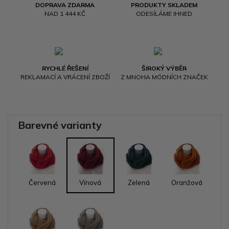
DOPRAVA ZDARMA
PRODUKTY SKLADEM
NAD 1 444 KČ
ODESÍLÁME IHNED
RYCHLÉ ŘEŠENÍ
ŠIROKÝ VÝBĚR
REKLAMACÍ A VRÁCENÍ ZBOŽÍ
Z MNOHA MÓDNÍCH ZNAČEK
Barevné varianty
Červená
Vínová
Zelená
Oranžová