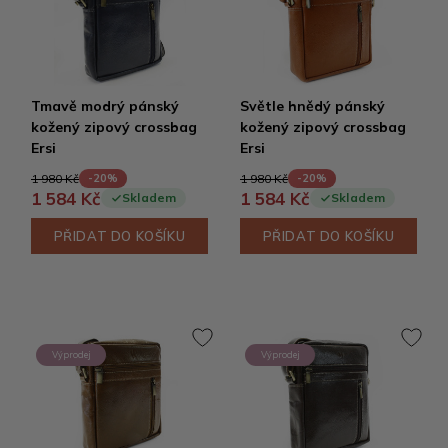
Tmavě modrý pánský
Světle hnědý pánský
kožený zipový crossbag
kožený zipový crossbag
Ersi
Ersi
1 980 Kč
1 980 Kč
-20%
-20%
1 584 Kč
1 584 Kč
Skladem
Skladem
PŘIDAT DO KOŠÍKU
PŘIDAT DO KOŠÍKU
Výprodej
Výprodej