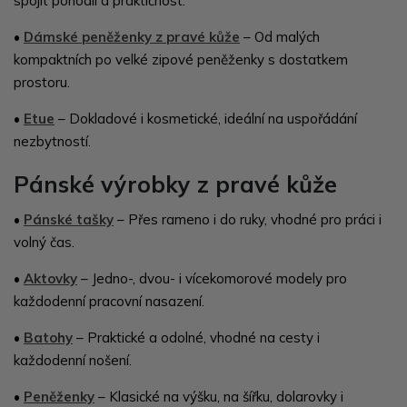
spojit pohodlí a praktičnost.
•
Dámské peněženky z pravé kůže
– Od malých
kompaktních po velké zipové peněženky s dostatkem
prostoru.
•
Etue
– Dokladové i kosmetické, ideální na uspořádání
nezbytností.
Pánské výrobky z pravé kůže
•
Pánské tašky
– Přes rameno i do ruky, vhodné pro práci i
volný čas.
•
Aktovky
– Jedno-, dvou- i vícekomorové modely pro
každodenní pracovní nasazení.
•
Batohy
– Praktické a odolné, vhodné na cesty i
každodenní nošení.
•
Peněženky
– Klasické na výšku, na šířku, dolarovky i