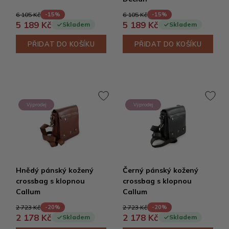
6 105 Kč
6 105 Kč
-15%
-15%
5 189 Kč
5 189 Kč
Skladem
Skladem
PŘIDAT DO KOŠÍKU
PŘIDAT DO KOŠÍKU
Výprodej
Výprodej
Hnědý pánský kožený
Černý pánský kožený
crossbag s klopnou
crossbag s klopnou
Callum
Callum
2 723 Kč
2 723 Kč
-20%
-20%
2 178 Kč
2 178 Kč
Skladem
Skladem