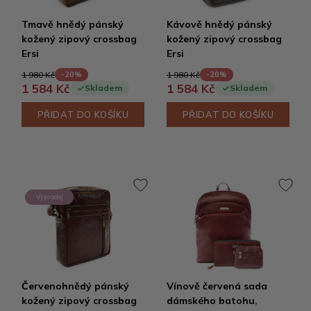
Tmavě hnědý pánský
Kávově hnědý pánský
kožený zipový crossbag
kožený zipový crossbag
Ersi
Ersi
1 980 Kč
1 980 Kč
-20%
-20%
1 584 Kč
1 584 Kč
Skladem
Skladem
PŘIDAT DO KOŠÍKU
PŘIDAT DO KOŠÍKU
Výprodej
Červenohnědý pánský
Vínově červená sada
kožený zipový crossbag
dámského batohu,