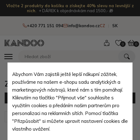
Vložte 2 produkty do košíku a získejte 40% slevu na levnější z
nich.
+ DÁREK k objednávkám nad 1500,- 🎁
+420 771 151 094
info@kandoo.cz
CZ
SK
0
0
Abychom Vám zajistili ještě lepší nákupní zážitek,
Zboží z přírodní pravé kůže
používáme na našem e-shopu sadu analytických a
marketingových nástrojů, které nám s tím pomáhají.
Kliknutím na tlačítko "Přijmout vše" souhlasíte s
Filtr
(989 produktů)
využitím cookies a předáním našim partnerům pro
personalizaci na reklamních sítích. Pomocí tlačítka
Seřadit podle:
Výchozí
"Přizpůsobit" si můžete upravit nastavení cookies dle
vlastního uvážení.