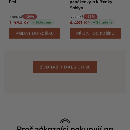
Ersi
peněženky a klíčenky
Sakiya
1 980 Kč
5 271 Kč
-20%
-15%
1 584 Kč
4 481 Kč
Skladem
Skladem
PŘIDAT DO KOŠÍKU
PŘIDAT DO KOŠÍKU
ZOBRAZIT DALŠÍCH 20
Proč zákazníci nakupují na