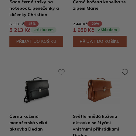
Sada černé tašky na
Černá kožená kabelka se
notebook, peněženky a
zipem Mariel
klíčenky Christian
6 133 Kč
2 448 Kč
-15%
-20%
5 213 Kč
1 958 Kč
Skladem
Skladem
PŘIDAT DO KOŠÍKU
PŘIDAT DO KOŠÍKU
Černá kožená
Světle hnědá kožená
manažerská velká
aktovka se čtyřmi
aktovka Declan
vnitřními přihrádkami
Declan