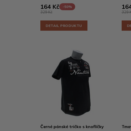
164 Kč
164
-50%
329 Kč
329 
DETAIL PRODUKTU
D
Černé pánské tričko s knoflíčky
Tmav