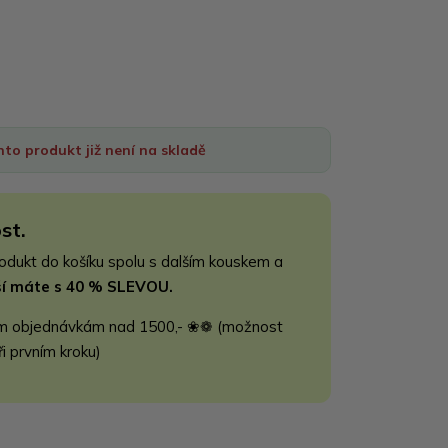
nto produkt již není na skladě
st.
rodukt do košíku spolu s dalším kouskem a
jší máte s 40 % SLEVOU.
m objednávkám nad 1500,- ❀❁ (možnost
ři prvním kroku)