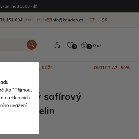
vkám nad 1500,- 🎁
71 151 094
info@kandoo.cz
CZ
SK
(9:00 – 17:00)
0
Kč
0
0
VÝPRODEJ KŮŽE
OUTLET AŽ -50%
sadu
ačítko "Přijmout
ustranný safírový
 na reklamních
tního uvážení.
lingen Abelin