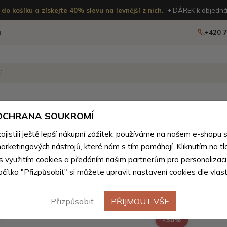
do košíku a získejte 40% slevu na levnější z nich.
+ DÁREK k objedná
u
+420 7
OSTATNÍ
NOVINKY
 OCHRANA SOUKROMÍ
ženého zboží
istili ještě lepší nákupní zážitek, používáme na našem e-shopu 
arketingových nástrojů, které nám s tím pomáhají. Kliknutím na tl
Žlutý obo
 s využitím cookies a předáním našim partnerům pro personalizaci
lačítka "Přizpůsobit" si můžete upravit nastavení cookies dle vlas
pilník So
Přizpůsobit
PŘIJMOUT VŠE
-30%