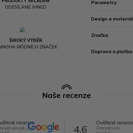
PRODUKTY SKLADEM
Parametry
ODESÍLÁME IHNED
Design a materiál
Značka
ŠIROKÝ VÝBĚR
 MNOHA MÓDNÍCH ZNAČEK
Doprava a platba
Naše recenze
věřené recenze
Ověřené recenz
4,6
brazit více jak 264
Zobrazit více
cenzí
recenzí