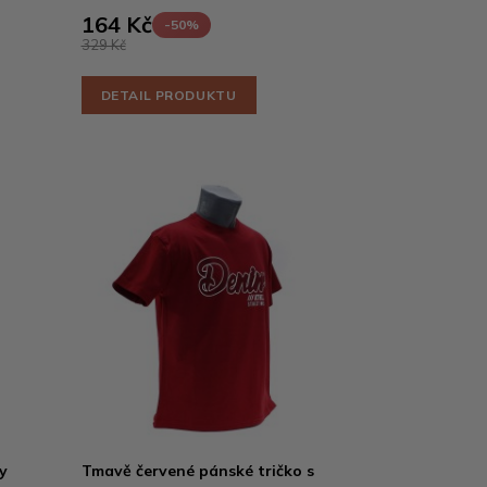
164 Kč
-50%
329 Kč
DETAIL PRODUKTU
y
Tmavě červené pánské tričko s