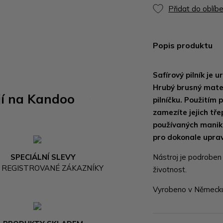
Přidat do oblíb
Popis produktu
Safírový pilník je
Hrubý brusný mater
jí na Kandoo
pilníčku. Použitím 
zamezíte jejich třep
používaných manikú
pro dokonale upra
SPECIÁLNÍ SLEVY
Nástroj je podroben 
 REGISTROVANÉ ZÁKAZNÍKY
životnost.
Vyrobeno v Německ