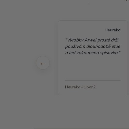
Heureka
Heureka
é vyřízení
"Výrobky Arwel prostě drží,
ávky, zboží přišlo
používám dlouhodobě etue
 v pořádku"
a teď zakoupena spisovka."
 - Jana, Havířov
Heureka - Libor Ž.