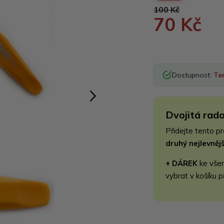
100 Kč
70 Kč
Dostupnost:
Te
Dvojitá rado
Přidejte tento p
druhý nejlevně
+ DÁREK
ke vše
vybrat v košíku p