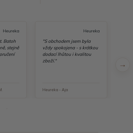
Heureka
Heureka
t. Batoh
"S obchodem jsem byla
"Taš
ě, stejně
vždy spokojena - s krátkou
kvali
oručení
dodací lhůtou i kvalitou
zboží."
M.
Heureka - Aja
Heure