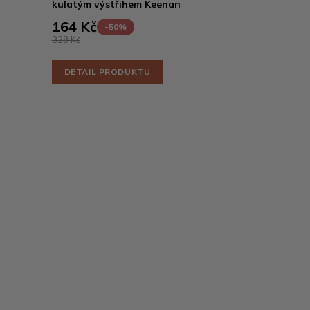
kulatým výstřihem Keenan
164 Kč
-50%
328 Kč
DETAIL PRODUKTU