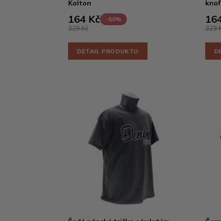
Kolton
knof
164 Kč
164
-50%
329 Kč
329 
DETAIL PRODUKTU
D