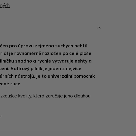
ených
 určen pro úpravu zejména suchých nehtů.
iál je rovnoměrně rozložen po celé ploše
pilníčku snadno a rychle vytvaruje nehty a
ení. Safírový pilník je jeden z nejvíce
rních nástrojů, je to univerzální pomocník
vené ruce.
zkoušce kvality, která zaručuje jeho dlouhou
u.