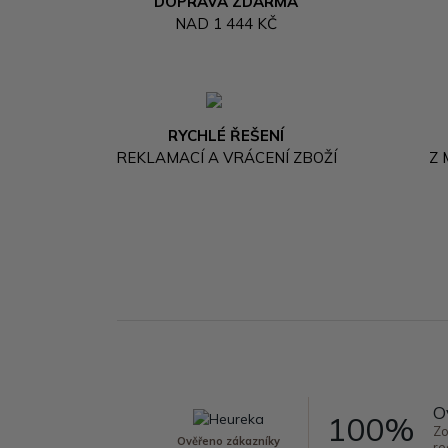
DOPRAVA ZDARMA
NAD 1 444 KČ
RYCHLÉ ŘEŠENÍ
REKLAMACÍ A VRÁCENÍ ZBOŽÍ
Z
O
100%
Zo
Ověřeno zákazníky
re