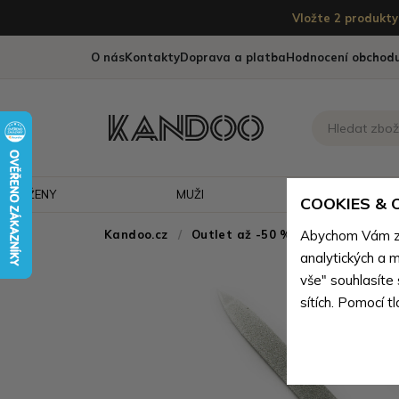
Vložte 2 produkty 
O nás
Kontakty
Doprava a platba
Hodnocení obchod
ŽENY
MUŽI
CESTOVÁNÍ
COOKIES &
Kandoo.cz
Outlet až -50 % - doprodej neko
Abychom Vám zaj
analytických a m
vše" souhlasíte
sítích. Pomocí t