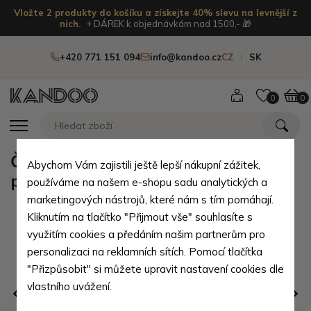
Vložte 2 produkty do košíku a získejte 40% slevu na levnější z
nich.
+ DÁREK k objednávkám nad 1500,- 🎁
+420 771 151 094
info@kandoo.cz
CZ
SK
0
0
Černý zářící nepromokavý batoh s
Abychom Vám zajistili ještě lepší nákupní zážitek,
pouzdrem a USB portem Marten
používáme na našem e-shopu sadu analytických a
marketingových nástrojů, které nám s tím pomáhají.
Kliknutím na tlačítko "Přijmout vše" souhlasíte s
využitím cookies a předáním našim partnerům pro
personalizaci na reklamních sítích. Pomocí tlačítka
"Přizpůsobit" si můžete upravit nastavení cookies dle
vlastního uvážení.