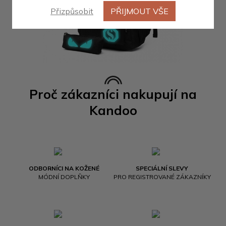
Přizpůsobit
PŘIJMOUT VŠE
Proč zákazníci nakupují na
Kandoo
ODBORNÍCI NA KOŽENÉ
SPECIÁLNÍ SLEVY
MÓDNÍ DOPLŇKY
PRO REGISTROVANÉ ZÁKAZNÍKY