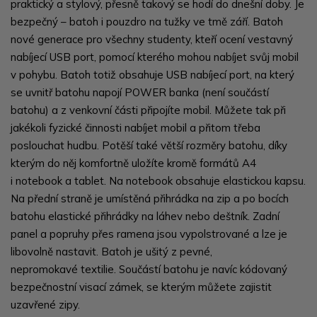
praktický a stylový, přesně takový se hodí do dnešní doby. Je
bezpečný – batoh i pouzdro na tužky ve tmě září. Batoh
nové generace pro všechny studenty, kteří ocení vestavný
nabíjecí USB port, pomocí kterého mohou nabíjet svůj mobil
v pohybu. Batoh totiž obsahuje USB nabíjecí port, na který
se uvnitř batohu napojí POWER banka (není součástí
batohu) a z venkovní části připojíte mobil. Můžete tak při
jakékoli fyzické činnosti nabíjet mobil a přitom třeba
poslouchat hudbu. Potěší také větší rozměry batohu, díky
kterým do něj komfortně uložíte kromě formátů A4
i notebook a tablet. Na notebook obsahuje elastickou kapsu.
Na přední straně je umístěná přihrádka na zip a po bocích
batohu elastické přihrádky na láhev nebo deštník. Zadní
panel a popruhy přes ramena jsou vypolstrované a lze je
libovolně nastavit. Batoh je ušitý z pevné,
nepromokavé textilie. Součástí batohu je navíc kódovaný
bezpečnostní visací zámek, se kterým můžete zajistit
uzavřené zipy.