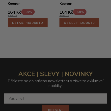
Keenan
Keenan
164 Kč
164 Kč
-50%
-50%
328 Kč
328 Kč
DETAIL PRODUKTU
DETAIL PRODUKTU
AKCE | SLEVY | NOVINKY
Přihlaste se do našeho newsletteru a získejte exkluzivní
nabídky!
ODESLAT