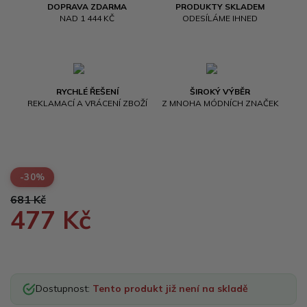
DOPRAVA ZDARMA
PRODUKTY SKLADEM
NAD 1 444 KČ
ODESÍLÁME IHNED
RYCHLÉ ŘEŠENÍ
ŠIROKÝ VÝBĚR
REKLAMACÍ A VRÁCENÍ ZBOŽÍ
Z MNOHA MÓDNÍCH ZNAČEK
-30%
681 Kč
477 Kč
Dostupnost:
Tento produkt již není na skladě