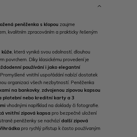
ožená peněženka s klopou
zaujme
m, kvalitním zpracováním a prakticky řešeným
 kůže
, která vyniká svou odolností, dlouhou
ným povrchem. Díky klasickému provedení je
ždodenní používání i jako elegantní
 Promyšlené vnitřní uspořádání nabízí dostatek
nou organizaci všech nezbytností. Peněženka
dkami na bankovky
,
zdvojenou zipovou kapsou
a platební nebo kreditní karty a 3
ami
vhodnými například na doklady či fotografie.
ká vnitřní zipová kapsa
pro bezpečné uložení
 straně peněženky se nachází
další zipová
přihrádka
pro rychlý přístup k často používaným