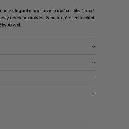
vána v
elegantní dárkové krabičce
, díky čemuž
dný dárek pro každou ženu, která ocení kvalitní
čky
Arwel
.