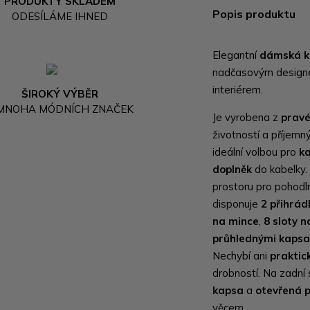
PRODUKTY SKLADEM
Popis produktu
ODESÍLÁME IHNED
Elegantní
dámská k
nadčasovým designe
interiérem.
ŠIROKÝ VÝBĚR
 MNOHA MÓDNÍCH ZNAČEK
Je vyrobena z
pravé
životností a příjem
ideální volbou pro
ka
doplněk
do kabelky.
prostoru pro pohodl
disponuje
2 přihrá
na mince
,
8 sloty n
průhlednými kaps
Nechybí ani
praktic
drobností. Na zadní
kapsa
a
otevřená 
věcem.