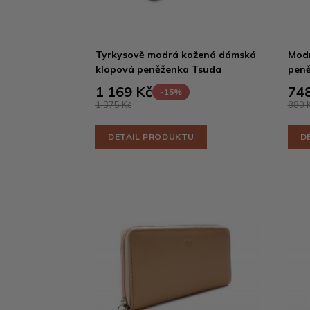
Tyrkysově modrá kožená dámská
Mod
klopová peněženka Tsuda
peně
1 169 Kč
748
-15%
1 375 Kč
880 
DETAIL PRODUKTU
D