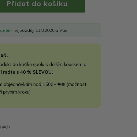
ladem
, nejpozději 11.8.2026 u Vás
st.
rodukt do košíku spolu s dalším kouskem a
jší máte s 40 % SLEVOU.
m objednávkám nad 1500,- ❀❁ (možnost
ři prvním kroku)
ených