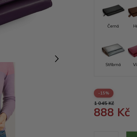
Černá
H
Stříbrná
V
-15%
1 045 Kč
888 Kč