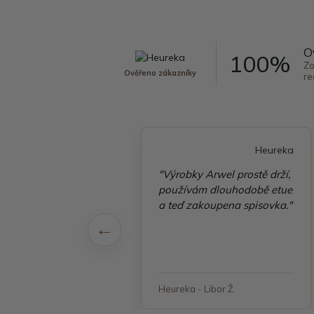
O
100%
Zo
Ověřeno zákazníky
re
Heureka
Heureka
é vyřízení
"Výrobky Arwel prostě drží,
ávky, zboží přišlo
používám dlouhodobě etue
 v pořádku"
a teď zakoupena spisovka."
 - Jana, Havířov
Heureka - Libor Ž.