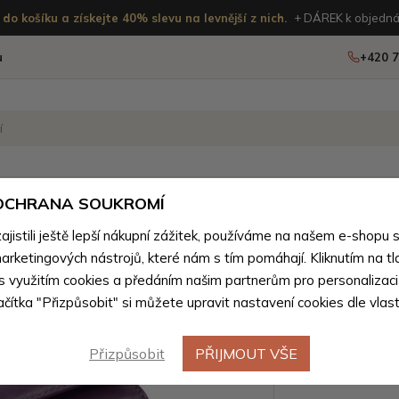
do košíku a získejte 40% slevu na levnější z nich.
+ DÁREK k objedná
u
+420 7
OSTATNÍ
NOVINKY
 OCHRANA SOUKROMÍ
istili ještě lepší nákupní zážitek, používáme na našem e-shopu 
oží z přírodní pravé kůže pro ženy
>
Peněženky pro ženy z pří
arketingových nástrojů, které nám s tím pomáhají. Kliknutím na tl
Fialová 
 s využitím cookies a předáním našim partnerům pro personalizaci
lačítka "Přizpůsobit" si můžete upravit nastavení cookies dle vlas
psaníčko
Přizpůsobit
PŘIJMOUT VŠE
Barevné var