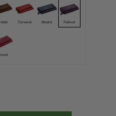
nědá
Červená
Modrá
Fialová
ínová