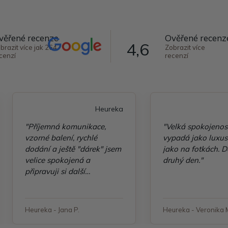
věřené recenze
Ověřené recenz
4,6
brazit více jak 264
Zobrazit více
cenzí
recenzí
Heureka
"Příjemná komunikace,
"Velká spokojenos
vzorné balení, rychlé
vypadá jako luxusn
dodání a ještě "dárek" jsem
jako na fotkách. D
velice spokojená a
druhý den."
připravuji si další
objednávku"
Heureka - Jana P.
Heureka - Veronika 