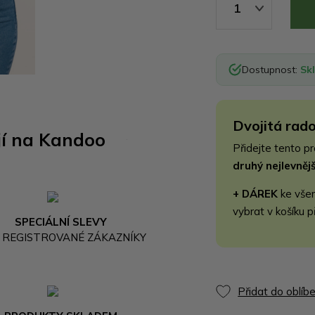
1
Dostupnost:
Sk
Dvojitá rado
jí na Kandoo
Přidejte tento p
druhý nejlevně
+ DÁREK
ke vše
vybrat v košíku p
SPECIÁLNÍ SLEVY
 REGISTROVANÉ ZÁKAZNÍKY
Přidat do oblíb