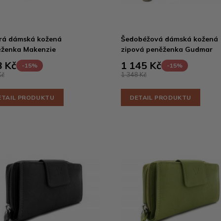
rá dámská kožená
Šedobéžová dámská kožená
ženka Makenzie
zipová peněženka Gudmar
 Kč
1 145 Kč
-15%
-15%
Kč
1 348 Kč
ETAIL PRODUKTU
DETAIL PRODUKTU