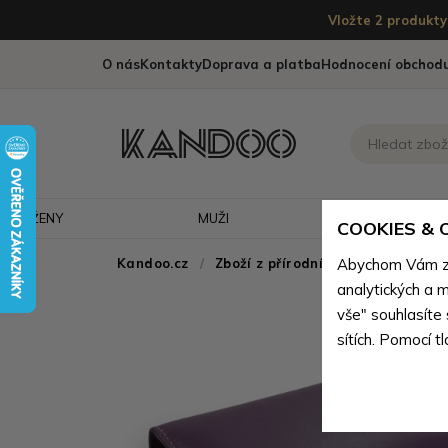
Vložte 2 produkty 
O nás
Kontakty
Doprava a platba
Hodnocení obchod
ŽENY
MUŽI
CESTOVÁNÍ
COOKIES &
Kandoo.cz
Zboží z přírodní pravé kůže
Abychom Vám zaj
>
Zb
analytických a m
vše" souhlasíte
sítích. Pomocí t