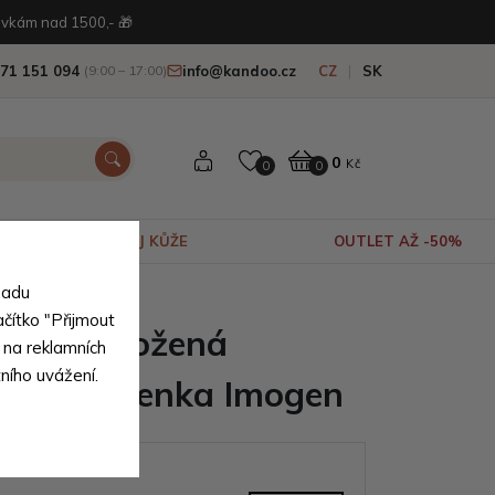
vkám nad 1500,- 🎁
71 151 094
info@kandoo.cz
CZ
SK
(9:00 – 17:00)
0
Kč
0
0
VÝPRODEJ KŮŽE
OUTLET AŽ -50%
sadu
rodní pravé kůže
ačítko "Přijmout
dámská kožená
 na reklamních
tního uvážení.
vá peněženka Imogen
ianty