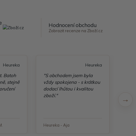
e
Hodnocení obchodu
Zobrazit recenze na Zboží.cz
Heureka
Heureka
t. Batoh
"S obchodem jsem byla
"Taš
ě, stejně
vždy spokojena - s krátkou
kvali
oručení
dodací lhůtou i kvalitou
zboží."
M.
Heureka - Aja
Heure