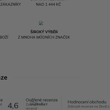
 ZÁKAZNÍKY
NAD 1 444 KČ
ŠIROKÝ VÝBĚR
BOŽÍ
Z MNOHA MÓDNÍCH ZNAČEK
nze
ze
Ověřené recenze
Hodnocení obchodu
4,6
64
Zobrazit více
Zobrazit recenze na Zboží.c
recenzí