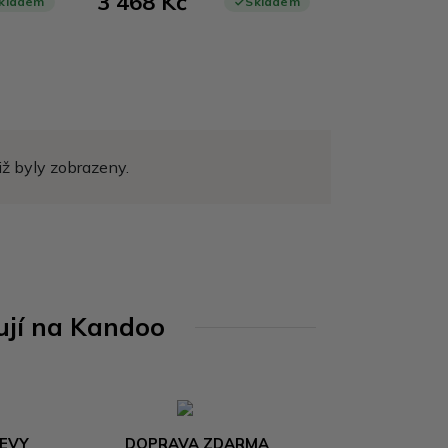
3 468 Kč
kladem
Skladem
iž byly zobrazeny.
ují na Kandoo
LEVY
DOPRAVA ZDARMA