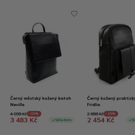
Černý městský kožený batoh
Černý kožený praktick
Neville
Fridlie
4 098 Kč
2 888 Kč
-15%
-15%
3 483 Kč
2 454 Kč
Skladem
S