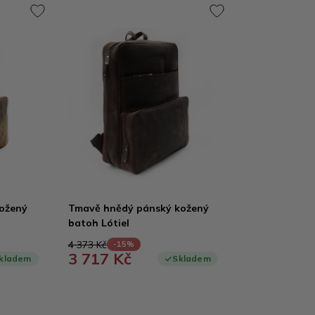
kožený
Tmavě hnědý pánský kožený
batoh Lótiel
4 373 Kč
-15%
3 717 Kč
kladem
Skladem