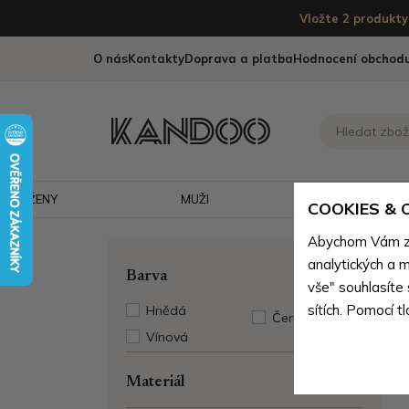
Vložte 2 produkty 
O nás
Kontakty
Doprava a platba
Hodnocení obchod
ŽENY
MUŽI
CESTOVÁNÍ
COOKIES &
Abychom Vám zaj
analytických a m
Barva
vše" souhlasíte
sítích. Pomocí t
Hnědá
Černá
Vínová
Materiál