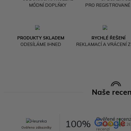
MÓDNÍ DOPLŇKY
PRO REGISTROVANÉ
PRODUKTY SKLADEM
RYCHLÉ ŘEŠENÍ
ODESÍLÁME IHNED
REKLAMACÍ A VRÁCENÍ Z
Naše rece
Ověřené recen
100%
Zobrazit více jak 2
Ověřeno zákazníky
recenzí