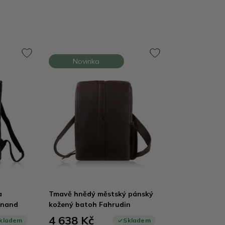
Novinka
a
Tmavě hnědý městský pánský
ynand
kožený batoh Fahrudin
4 638 Kč
kladem
Skladem