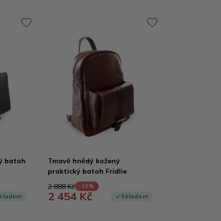
ý batoh
Tmavě hnědý kožený
praktický batoh Fridlie
2 888 Kč
-15%
2 454 Kč
kladem
Skladem