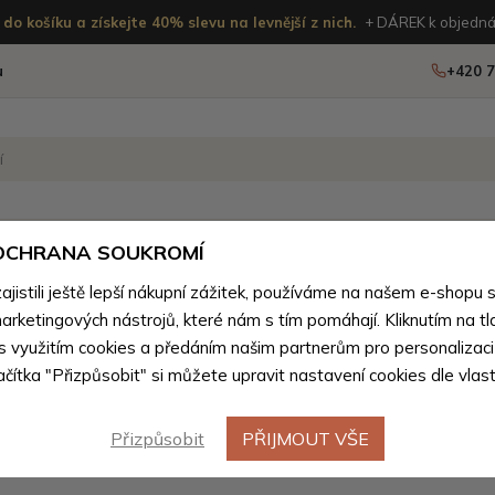
do košíku a získejte 40% slevu na levnější z nich.
+ DÁREK k objedná
u
+420 7
OSTATNÍ
NOVINKY
 OCHRANA SOUKROMÍ
istili ještě lepší nákupní zážitek, používáme na našem e-shopu 
Kandoo.cz
Muži
>
Pánské batohy
>
Pánské batohy podl
arketingových nástrojů, které nám s tím pomáhají. Kliknutím na tl
 s využitím cookies a předáním našim partnerům pro personalizaci
lačítka "Přizpůsobit" si můžete upravit nastavení cookies dle vlas
Městské pánské batohy
(15 produktů)
Přizpůsobit
PŘIJMOUT VŠE