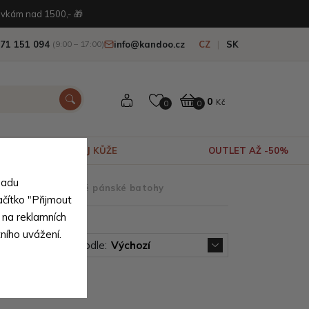
vkám nad 1500,- 🎁
71 151 094
info@kandoo.cz
CZ
SK
(9:00 – 17:00)
0
Kč
0
0
VÝPRODEJ KŮŽE
OUTLET AŽ -50%
sadu
e typu
>
Městské pánské batohy
ačítko "Přijmout
 na reklamních
tního uvážení.
Seřadit podle:
Výchozí