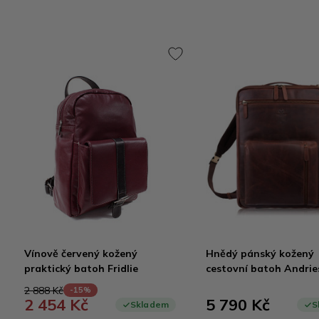
Vínově červený kožený
Hnědý pánský kožený
praktický batoh Fridlie
cestovní batoh Andrie
2 888 Kč
-15%
2 454 Kč
5 790 Kč
Skladem
S