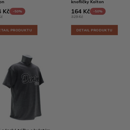
on
knoflíčky Kolton
 Kč
164 Kč
-50%
-50%
Kč
329 Kč
ETAIL PRODUKTU
DETAIL PRODUKTU