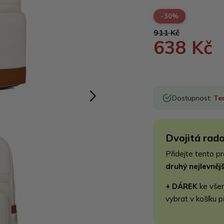
-30%
911 Kč
638 Kč
Dostupnost:
Te
Dvojitá rado
Přidejte tento p
druhý nejlevně
+ DÁREK
ke vše
vybrat v košíku p