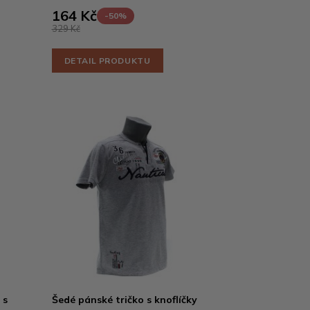
164 Kč
-50%
329 Kč
DETAIL PRODUKTU
 s
Šedé pánské tričko s knoflíčky