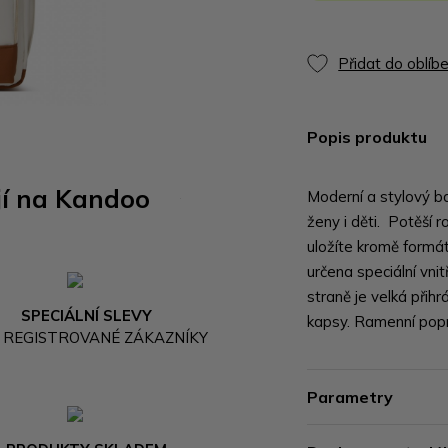
Přidat do oblíb
Popis produktu
jí na Kandoo
Moderní a stylový b
ženy i děti. Potěší 
uložíte kromě formát
určena speciální vni
straně je velká přih
SPECIÁLNÍ SLEVY
kapsy. Ramenní popr
 REGISTROVANÉ ZÁKAZNÍKY
Parametry