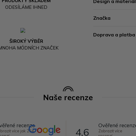
PRODUKTY SKLADEM
Design a materiál
ODESÍLÁME IHNED
Značka
Doprava a platba
ŠIROKÝ VÝBĚR
 MNOHA MÓDNÍCH ZNAČEK
Naše recenze
věřené recenze
Ověřené recenz
4,6
brazit více jak 264
Zobrazit více
cenzí
recenzí