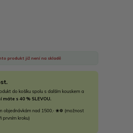
nto produkt již není na skladě
st.
rodukt do košíku spolu s dalším kouskem a
jší máte s 40 % SLEVOU.
m objednávkám nad 1500,- ❀❁ (možnost
ři prvním kroku)