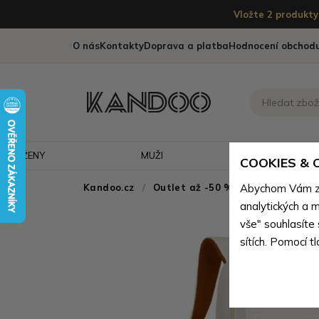
Vložte 2 produkty 
O nás
Kontakty
Doprava a platba
Hodnocení obchod
ŽENY
MUŽI
CESTOVÁNÍ
COOKIES &
Kandoo.cz
Outlet až -50 % - doprodej neko
Abychom Vám zaj
analytických a m
vše" souhlasíte
sítích. Pomocí t