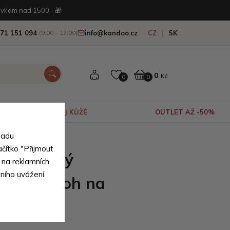
vkám nad 1500,- 🎁
71 151 094
info@kandoo.cz
CZ
SK
(9:00 – 17:00)
0
Kč
0
0
VÝPRODEJ KŮŽE
OUTLET AŽ -50%
sadu
ačítko "Přijmout
ý stylový
 na reklamních
tního uvážení.
avý batoh na
 Lioré