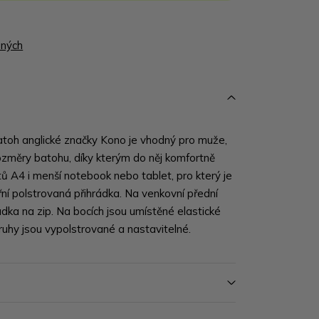
ených
atoh anglické značky Kono je vhodný pro muže,
rozměry batohu, díky kterým do něj komfortně
ů A4 i menší notebook nebo tablet, pro který je
třní polstrovaná přihrádka. Na venkovní přední
rádka na zip. Na bocích jsou umístěné elastické
uhy jsou vypolstrované a nastavitelné.