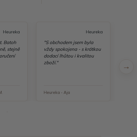
Heureka
Heureka
t. Batoh
"S obchodem jsem byla
"Taš
ě, stejně
vždy spokojena - s krátkou
kvali
oručení
dodací lhůtou i kvalitou
zboží."
M.
Heureka - Aja
Heure