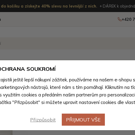
do košíku a získejte 40% slevu na levnější z nich.
+ DÁREK k objedná
u
+420 7
OSTATNÍ
NOVINKY
 OCHRANA SOUKROMÍ
ženého zboží
istili ještě lepší nákupní zážitek, používáme na našem e-shopu 
arketingových nástrojů, které nám s tím pomáhají. Kliknutím na tl
Smetanov
 s využitím cookies a předáním našim partnerům pro personalizaci
lačítka "Přizpůsobit" si můžete upravit nastavení cookies dle vlas
nepromok
notebook
Přizpůsobit
PŘIJMOUT VŠE