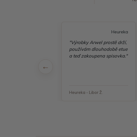
Heureka
Heureka
é vyřízení
"Výrobky Arwel prostě drží,
ávky, zboží přišlo
používám dlouhodobě etue
 v pořádku"
a teď zakoupena spisovka."
 - Jana, Havířov
Heureka - Libor Ž.