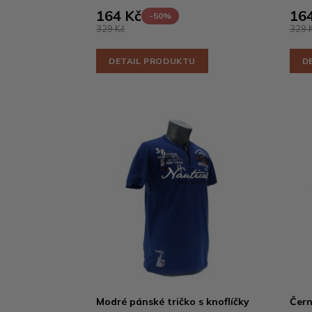
164 Kč
164
-50%
329 Kč
329 
DETAIL PRODUKTU
D
Modré pánské tričko s knoflíčky
Čern