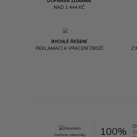
DOPRAVA ZDARMA
NAD 1 444 KČ
RYCHLÉ ŘEŠENÍ
REKLAMACÍ A VRÁCENÍ ZBOŽÍ
Z
O
100%
Zo
Ověřeno zákazníky
re