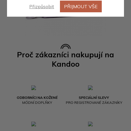
Přizpůsobit
PŘIJMOUT VŠE
Proč zákazníci nakupují na
Kandoo
ODBORNÍCI NA KOŽENÉ
SPECIÁLNÍ SLEVY
MÓDNÍ DOPLŇKY
PRO REGISTROVANÉ ZÁKAZNÍKY