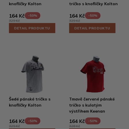
knoflíčky Kolton
tričko s knoflíčky Kolton
164 Kč
164 Kč
-50%
-50%
329 Kč
329 Kč
DETAIL PRODUKTU
DETAIL PRODUKTU
Šedé pánské tričko s
Tmavě červené pánské
knoflíčky Kolton
tričko s kulatým
výstřihem Keenan
164 Kč
164 Kč
-50%
-50%
329 Kč
328 Kč