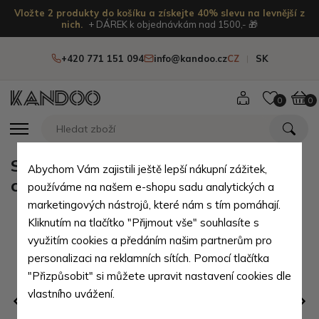
Vložte 2 produkty do košíku a získejte 40% slevu na levnější z
nich.
+ DÁREK k objednávkám nad 1500,- 🎁
+420 771 151 094
info@kandoo.cz
CZ
SK
0
0
Světle fialová dámská dvouzipová
Abychom Vám zajistili ještě lepší nákupní zážitek,
crossbody kabelka Winfred
používáme na našem e-shopu sadu analytických a
marketingových nástrojů, které nám s tím pomáhají.
Kliknutím na tlačítko "Přijmout vše" souhlasíte s
využitím cookies a předáním našim partnerům pro
personalizaci na reklamních sítích. Pomocí tlačítka
"Přizpůsobit" si můžete upravit nastavení cookies dle
vlastního uvážení.