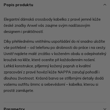
Popis produktu
Elegantní dámská crossbody kabelka z pravé jemné kůže
české značky Arwel vás zaujme svým nadčasovým
designem i praktičností.
Díky přehlednému vnitřnímu uspořádání do ní snadno uložíte
vše potřebné – od telefonu po drobnosti do práce i na cesty.
Uvnitř najdete malé zrcátko v koženém obalu a odepínatelný
kroužek na klíče, které oceníte při každodenním nošení.
Lehká konstrukce, příjemný kožený popruh a kvalitní
zpracování z pravé hovězí kůže NAPPA zaručují pohodlí i
dlouhou životnost. Krásná barva se stříbrnými detaily dodá
vašemu outfitu šmrnc a sebevědomí – kabelka, kterou si
prostě zamilujete.
Parametry