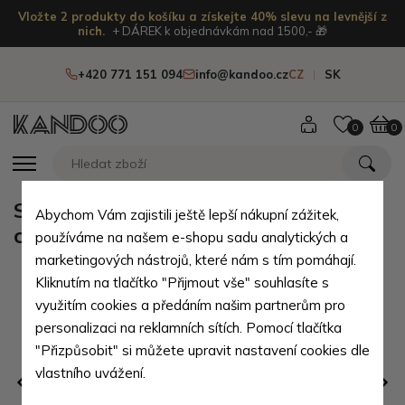
Vložte 2 produkty do košíku a získejte 40% slevu na levnější z
nich.
+ DÁREK k objednávkám nad 1500,- 🎁
+420 771 151 094
info@kandoo.cz
CZ
SK
0
0
Světle šedá dámská kožená zipová
Abychom Vám zajistili ještě lepší nákupní zážitek,
crossbody kabelka Jenny
používáme na našem e-shopu sadu analytických a
marketingových nástrojů, které nám s tím pomáhají.
Kliknutím na tlačítko "Přijmout vše" souhlasíte s
využitím cookies a předáním našim partnerům pro
personalizaci na reklamních sítích. Pomocí tlačítka
"Přizpůsobit" si můžete upravit nastavení cookies dle
vlastního uvážení.