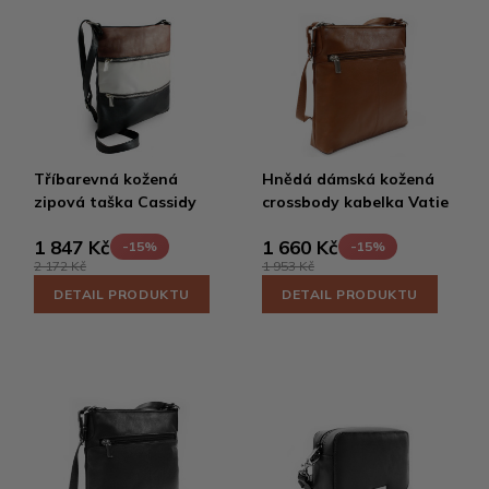
Tříbarevná kožená
Hnědá dámská kožená
zipová taška Cassidy
crossbody kabelka Vatie
1 847 Kč
1 660 Kč
-15%
-15%
2 172 Kč
1 953 Kč
DETAIL PRODUKTU
DETAIL PRODUKTU