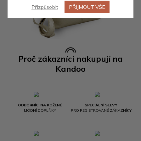
Přizpůsobit
PŘIJMOUT VŠE
Proč zákazníci nakupují na
Kandoo
ODBORNÍCI NA KOŽENÉ
SPECIÁLNÍ SLEVY
MÓDNÍ DOPLŇKY
PRO REGISTROVANÉ ZÁKAZNÍKY