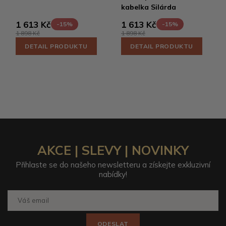
kabelka Silárda
1 613 Kč
1 613 Kč
-15%
-15%
1 898 Kč
1 898 Kč
DETAIL PRODUKTU
DETAIL PRODUKTU
AKCE | SLEVY | NOVINKY
Přihlaste se do našeho newsletteru a získejte exkluzivní
nabídky!
ODESLAT