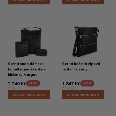
Černá sada dámské
Černá kožená zipová
kabelky, peněženky a
taška Cassidy
klíčenky Margot
2 240 Kč
1 847 Kč
-15%
-15%
2 636 Kč
2 172 Kč
DETAIL PRODUKTU
DETAIL PRODUKTU