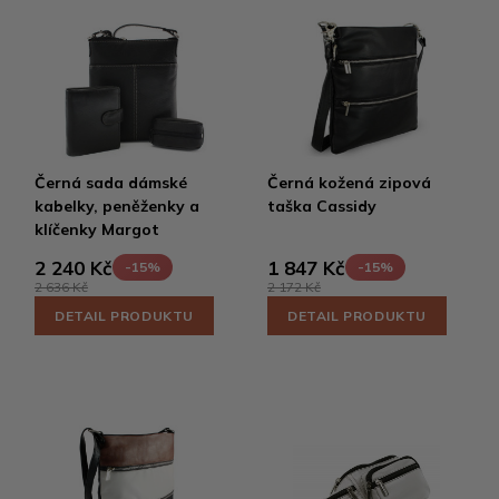
Černá sada dámské
Černá kožená zipová
kabelky, peněženky a
taška Cassidy
klíčenky Margot
2 240 Kč
1 847 Kč
-15%
-15%
2 636 Kč
2 172 Kč
DETAIL PRODUKTU
DETAIL PRODUKTU