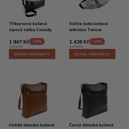
Tříbarevná kožená
Světle šedá kožená
zipová taška Cassidy
ledvinka Tienna
1 847 Kč
1 426 Kč
-15%
-15%
2 172 Kč
1 678 Kč
DETAIL PRODUKTU
DETAIL PRODUKTU
Hnědá dámská kožená
Černá dámská kožená