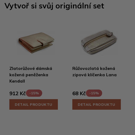
Vytvoř si svůj originální set
Zlatorůžové dámská
Růžovozlatá kožená
kožená peněženka
zipová klíčenka Lana
Kendall
912 Kč
68 Kč
-15%
-15%
DETAIL PRODUKTU
DETAIL PRODUKTU