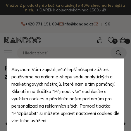
Vložte 2 produkty do košíku a získejte 40% slevu na levnější z
nich.
+ DÁREK k objednávkám nad 1500,- 🎁
+420 771 151 094
info@kandoo.cz
CZ
SK
0
0
Růžovozlatá dámská kožená
Abychom Vám zajistili ještě lepší nákupní zážitek,
zipová crossbody kabelka Jenny
používáme na našem e-shopu sadu analytických a
marketingových nástrojů, které nám s tím pomáhají.
Kliknutím na tlačítko "Přijmout vše" souhlasíte s
využitím cookies a předáním našim partnerům pro
personalizaci na reklamních sítích. Pomocí tlačítka
"Přizpůsobit" si můžete upravit nastavení cookies dle
vlastního uvážení.