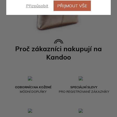
Přizpůsobit
PŘIJMOUT VŠE
Proč zákazníci nakupují na
Kandoo
ODBORNÍCI NA KOŽENÉ
SPECIÁLNÍ SLEVY
MÓDNÍ DOPLŇKY
PRO REGISTROVANÉ ZÁKAZNÍKY