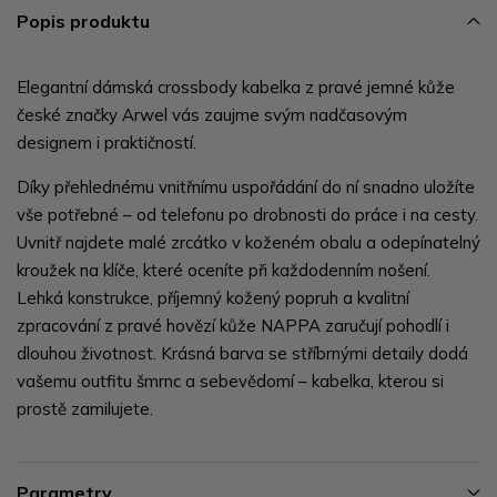
Popis produktu
Elegantní dámská crossbody kabelka z pravé jemné kůže
české značky Arwel vás zaujme svým nadčasovým
designem i praktičností.
Díky přehlednému vnitřnímu uspořádání do ní snadno uložíte
vše potřebné – od telefonu po drobnosti do práce i na cesty.
Uvnitř najdete malé zrcátko v koženém obalu a odepínatelný
kroužek na klíče, které oceníte při každodenním nošení.
Lehká konstrukce, příjemný kožený popruh a kvalitní
zpracování z pravé hovězí kůže NAPPA zaručují pohodlí i
dlouhou životnost. Krásná barva se stříbrnými detaily dodá
vašemu outfitu šmrnc a sebevědomí – kabelka, kterou si
prostě zamilujete.
Parametry