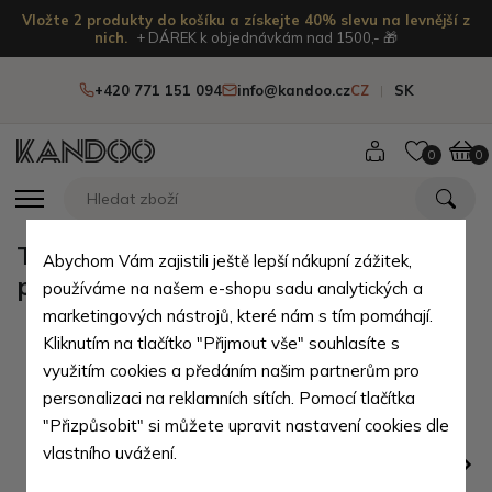
Vložte 2 produkty do košíku a získejte 40% slevu na levnější z
nich.
+ DÁREK k objednávkám nad 1500,- 🎁
+420 771 151 094
info@kandoo.cz
CZ
SK
0
0
Tmavě hnědá pánská kožená
Abychom Vám zajistili ještě lepší nákupní zážitek,
peněženka Jordan
používáme na našem e-shopu sadu analytických a
marketingových nástrojů, které nám s tím pomáhají.
Kliknutím na tlačítko "Přijmout vše" souhlasíte s
využitím cookies a předáním našim partnerům pro
personalizaci na reklamních sítích. Pomocí tlačítka
"Přizpůsobit" si můžete upravit nastavení cookies dle
vlastního uvážení.