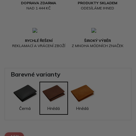
DOPRAVA ZDARMA
PRODUKTY SKLADEM
NAD 1 444 KČ
ODESÍLÁME IHNED
RYCHLÉ ŘEŠENÍ
ŠIROKÝ VÝBĚR
REKLAMACÍ A VRÁCENÍ ZBOŽÍ
Z MNOHA MÓDNÍCH ZNAČEK
Barevné varianty
Černá
Hnědá
Hnědá