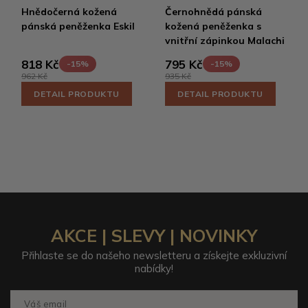
Hnědočerná kožená
Černohnědá pánská
pánská peněženka Eskil
kožená peněženka s
vnitřní zápinkou Malachi
818 Kč
795 Kč
-15%
-15%
962 Kč
935 Kč
DETAIL PRODUKTU
DETAIL PRODUKTU
AKCE | SLEVY | NOVINKY
Přihlaste se do našeho newsletteru a získejte exkluzivní
nabídky!