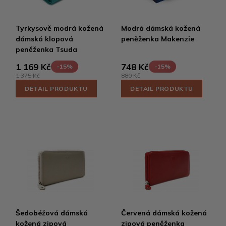
Tyrkysově modrá kožená
Modrá dámská kožená
dámská klopová
peněženka Makenzie
peněženka Tsuda
1 169 Kč
748 Kč
-15%
-15%
1 375 Kč
880 Kč
DETAIL PRODUKTU
DETAIL PRODUKTU
Šedobéžová dámská
Červená dámská kožená
kožená zipová
zipová peněženka