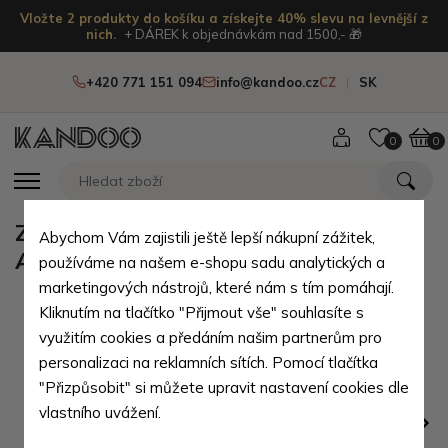
Vložte 2 produkty do košíku a získejte 40% slevu na levnější z
nich.
+ DÁREK k objednávkám nad 1500,- 🎁
+420 771 151 094
info@kandoo.cz
CZ
SK
0
0
Zlatá kožená mini peněženka
Abychom Vám zajistili ještě lepší nákupní zážitek,
Athena
používáme na našem e-shopu sadu analytických a
marketingových nástrojů, které nám s tím pomáhají.
Kliknutím na tlačítko "Přijmout vše" souhlasíte s
využitím cookies a předáním našim partnerům pro
personalizaci na reklamních sítích. Pomocí tlačítka
"Přizpůsobit" si můžete upravit nastavení cookies dle
vlastního uvážení.