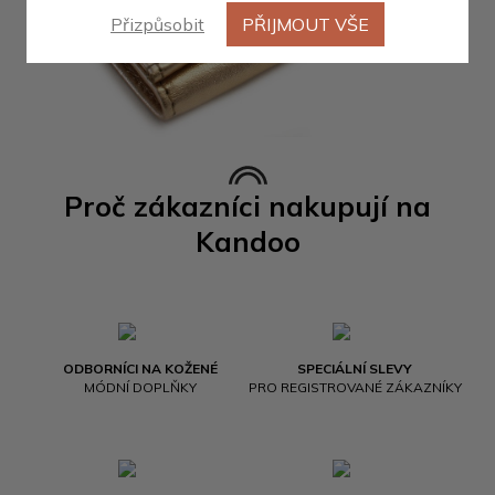
Přizpůsobit
PŘIJMOUT VŠE
Proč zákazníci nakupují na
Kandoo
ODBORNÍCI NA KOŽENÉ
SPECIÁLNÍ SLEVY
MÓDNÍ DOPLŇKY
PRO REGISTROVANÉ ZÁKAZNÍKY