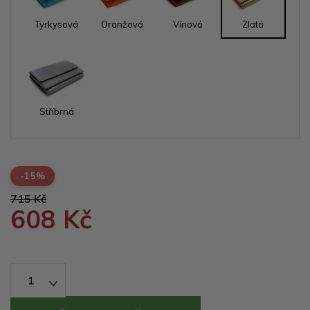
Tyrkysová
Oranžová
Vínová
Zlatá
Stříbrná
-15%
715 Kč
608 Kč
1