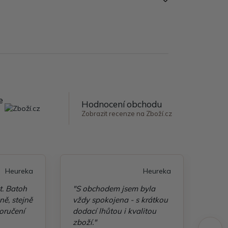
e
Hodnocení obchodu
Zobrazit recenze na Zboží.cz
Heureka
Heureka
t. Batoh
"S obchodem jsem byla
"Taš
ě, stejně
vždy spokojena - s krátkou
kvali
oručení
dodací lhůtou i kvalitou
zboží."