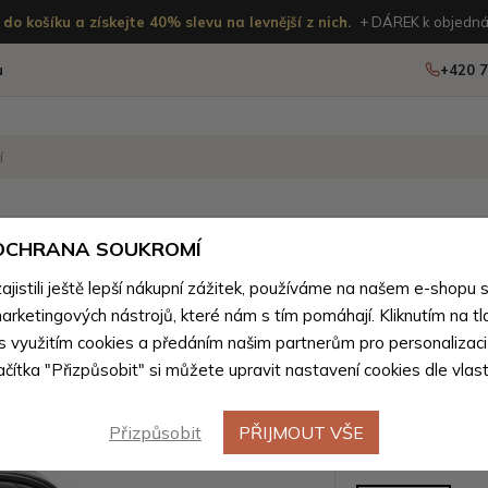
do košíku a získejte 40% slevu na levnější z nich.
+ DÁREK k objedná
u
+420 7
OSTATNÍ
NOVINKY
 OCHRANA SOUKROMÍ
ženého zboží
istili ještě lepší nákupní zážitek, používáme na našem e-shopu 
arketingových nástrojů, které nám s tím pomáhají. Kliknutím na tl
Černá dá
 s využitím cookies a předáním našim partnerům pro personalizaci
lačítka "Přizpůsobit" si můžete upravit nastavení cookies dle vlas
kabelka Y
Přizpůsobit
PŘIJMOUT VŠE
Barevné var