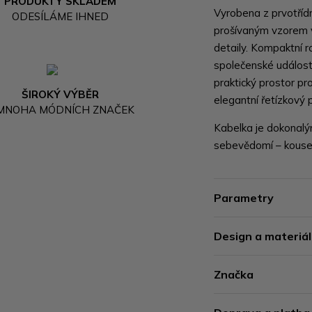
PRODUKTY SKLADEM
Vyrobena z prvotříd
ODESÍLÁME IHNED
prošívaným vzorem v
detaily. Kompaktní ro
společenské události
praktický prostor pr
ŠIROKÝ VÝBĚR
elegantní řetízkový 
 MNOHA MÓDNÍCH ZNAČEK
Kabelka je dokonalý
sebevědomí – kousek
Parametry
Design a materiál
Značka