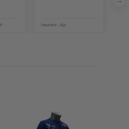
M.
Heureka - Aja
Heure