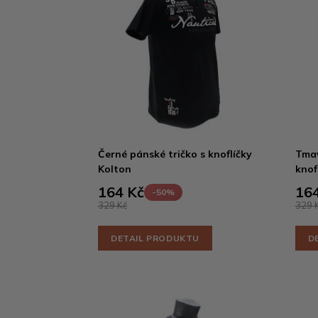
Černé pánské tričko s knoflíčky
Tmav
Kolton
knof
164 Kč
164
-50%
329 Kč
329 
DETAIL PRODUKTU
D