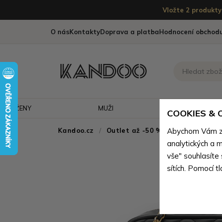
Vložte 2 produkty 
O nás
Kontakty
Doprava a platba
Hodnocení obchod
ŽENY
MUŽI
CESTOVÁNÍ
COOKIES &
Kandoo.cz
Outlet až -50 % - doprodej neko
Abychom Vám zaj
analytických a m
vše" souhlasíte
sítích. Pomocí t