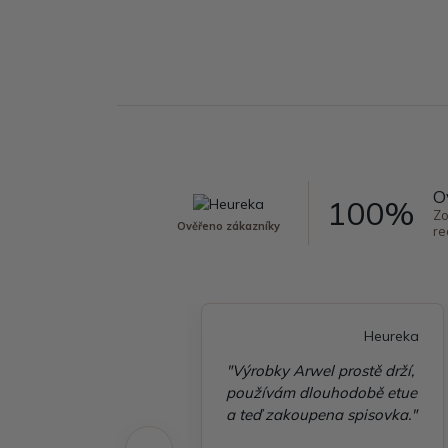
O
100%
Zo
Ověřeno zákazníky
re
Heureka
Heureka
é vyřízení
"Výrobky Arwel prostě drží,
ávky, zboží přišlo
používám dlouhodobě etue
 v pořádku"
a teď zakoupena spisovka."