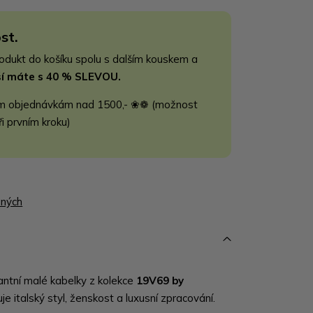
st.
rodukt do košíku spolu s dalším kouskem a
jší máte s 40 % SLEVOU.
m objednávkám nad 1500,- ❀❁ (možnost
ři prvním kroku)
ených
antní malé kabelky z kolekce
19V69 by
uje italský styl, ženskost a luxusní zpracování.