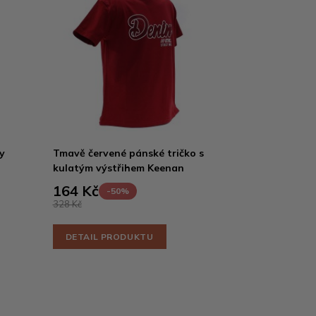
y
Tmavě červené pánské tričko s
kulatým výstřihem Keenan
164 Kč
-50%
328 Kč
DETAIL PRODUKTU