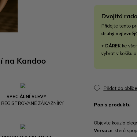
Dvojitá rado
Přidejte tento p
druhý nejlevně
+ DÁREK
ke vše
vybrat v košíku p
jí na Kandoo
Přidat do oblíb
SPECIÁLNÍ SLEVY
 REGISTROVANÉ ZÁKAZNÍKY
Popis produktu
Objevte kouzlo eleg
Versace
, která spoj