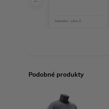
 - Jana, Havířov
Heureka - Libor Ž.
Podobné produkty