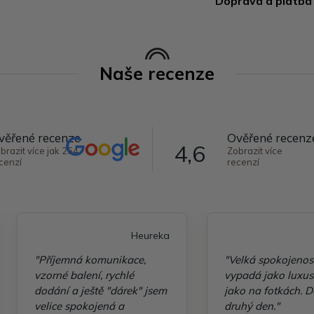
Doprava a platba
Naše recenze
věřené recenze
Ověřené recenz
4,6
brazit více jak 264
Zobrazit více
cenzí
recenzí
Heureka
"Příjemná komunikace,
"Velká spokojenos
vzorné balení, rychlé
vypadá jako luxusn
dodání a ještě "dárek" jsem
jako na fotkách. D
velice spokojená a
druhý den."