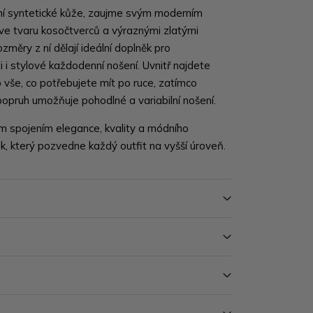
ní syntetické kůže, zaujme svým moderním
e tvaru kosočtverců a výraznými zlatými
změry z ní dělají ideální doplněk pro
 i stylové každodenní nošení. Uvnitř najdete
o vše, co potřebujete mít po ruce, zatímco
popruh umožňuje pohodlné a variabilní nošení.
m spojením elegance, kvality a módního
, který pozvedne každý outfit na vyšší úroveň.