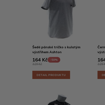
Šedé pánské tričko s kulatým
Čern
výstřihem Ashton
výst
164 Kč
164
-50%
329 Kč
329 
DETAIL PRODUKTU
D