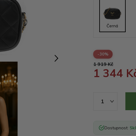
Černá
-30%
1 919 Kč
1 344 K
1
Dostupnost:
Sk