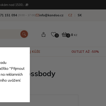
vkám nad 1500,- 🎁
71 151 094
info@kandoo.cz
CZ
SK
(9:00 – 17:00)
0
Kč
0
0
VÝPRODEJ KŮŽE
OUTLET AŽ -50%
sadu
ačítko "Přijmout
mská crossbody
 na reklamních
tního uvážení.
uki
ianty