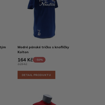
atým
Modré pánské tričko s knoflíčky
Kolton
164 Kč
-50%
329 Kč
DETAIL PRODUKTU