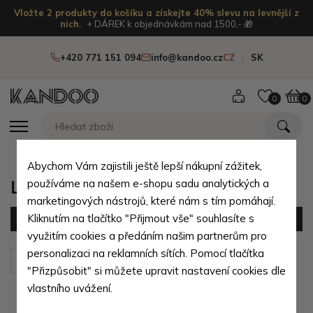
Vložte 2 produkty do košíku a získejte 40% slevu na levnější z
nich.
+ DÁREK k objednávkám nad 1500,- 🎁
+420 771 151 094
info@kandoo.cz
CZ
SK
0
0
Abychom Vám zajistili ještě lepší nákupní zážitek,
Luxusní dámské kabelky
používáme na našem e-shopu sadu analytických a
marketingových nástrojů, které nám s tím pomáhají.
Kliknutím na tlačítko "Přijmout vše" souhlasíte s
Filtr
(26 produktů)
využitím cookies a předáním našim partnerům pro
personalizaci na reklamních sítích. Pomocí tlačítka
Seřadit podle:
Výchozí
"Přizpůsobit" si můžete upravit nastavení cookies dle
vlastního uvážení.