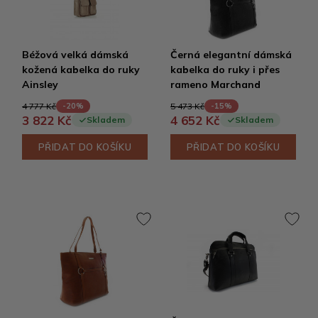
Béžová velká dámská
Černá elegantní dámská
kožená kabelka do ruky
kabelka do ruky i přes
Ainsley
rameno Marchand
4 777 Kč
5 473 Kč
-20%
-15%
3 822 Kč
4 652 Kč
Skladem
Skladem
PŘIDAT DO KOŠÍKU
PŘIDAT DO KOŠÍKU