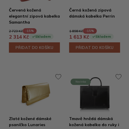
Červená kožená
Černá kožená zipová
elegantní zipová kabelka
dámská kabelka Perrin
Samantha
2 723 Kč
1 898 Kč
-15%
-15%
2 314 Kč
1 613 Kč
Skladem
Skladem
PŘIDAT DO KOŠÍKU
PŘIDAT DO KOŠÍKU
Novinka
Zlaté kožené dámské
Tmavě hnědá dámská
psaníčko Lunaries
kožená kabelka do ruky i