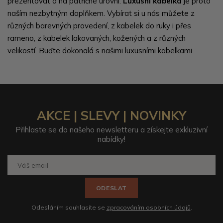
prezentovat a na patřičné úrovni.
Luxusní kabelka
je proto
naším nezbytným doplňkem. Vybírat si u nás můžete z
různých barevných provedení, z kabelek do ruky i přes
rameno, z kabelek lakovaných, kožených a z různých
velikostí. Buďte dokonalá s našimi luxusními kabelkami.
AKCE | SLEVY | NOVINKY
Přihlaste se do našeho newsletteru a získejte exkluzivní
nabídky!
ODESLAT
Odesláním souhlasíte se
zpracováním osobních údajů
.