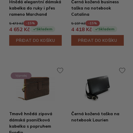
Hnědá elegantní dámská
Černá kožená business
kabelka do ruky i přes
taška na notebook
rameno Marchand
Catalina
5 473 Kč
5 197 Kč
-15%
-15%
4 652 Kč
4 418 Kč
Skladem
Skladem
PŘIDAT DO KOŠÍKU
PŘIDAT DO KOŠÍKU
Výprodej
Tmavě hnědá zipová
Černá kožená taška na
dámská psaníčková
notebook Laurien
kabelka s popruhem
Evodio