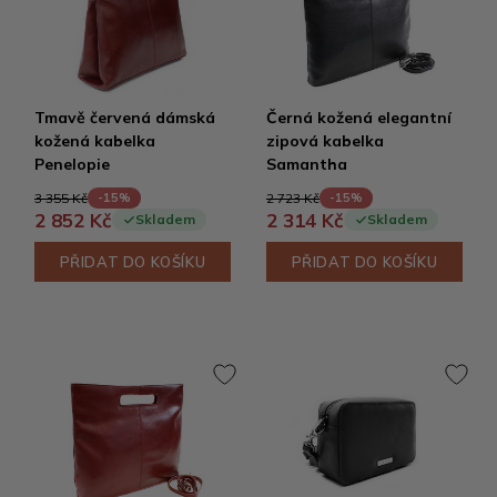
Tmavě červená dámská
Černá kožená elegantní
kožená kabelka
zipová kabelka
Penelopie
Samantha
3 355 Kč
2 723 Kč
-15%
-15%
2 852 Kč
2 314 Kč
Skladem
Skladem
PŘIDAT DO KOŠÍKU
PŘIDAT DO KOŠÍKU