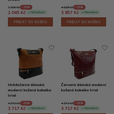
1 306 Kč
4 538 Kč
-20%
-15%
1 045 Kč
3 857 Kč
Skladem
Skladem
PŘIDAT DO KOŠÍKU
PŘIDAT DO KOŠÍKU
Hnědočerná dámská
Červená dámská moderní
moderní kožená kabelka
kožená kabelka Irriel
Irriel
4 373 Kč
4 373 Kč
-15%
-15%
3 717 Kč
3 717 Kč
Skladem
Skladem