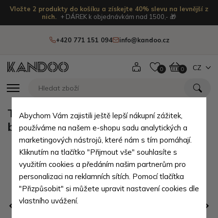
Vložte 2 produkty do košíku a získejte 40% slevu na levnější z
nich.
+ DÁREK k objednávkám nad 1500,- 🎁
+420 771 151 094
info@kandoo.cz
CZ
0
0
Tmavě modrý prostorný cestovní
Abychom Vám zajistili ještě lepší nákupní zážitek,
batoh Raydon
používáme na našem e-shopu sadu analytických a
marketingových nástrojů, které nám s tím pomáhají.
Kliknutím na tlačítko "Přijmout vše" souhlasíte s
využitím cookies a předáním našim partnerům pro
personalizaci na reklamních sítích. Pomocí tlačítka
"Přizpůsobit" si můžete upravit nastavení cookies dle
vlastního uvážení.