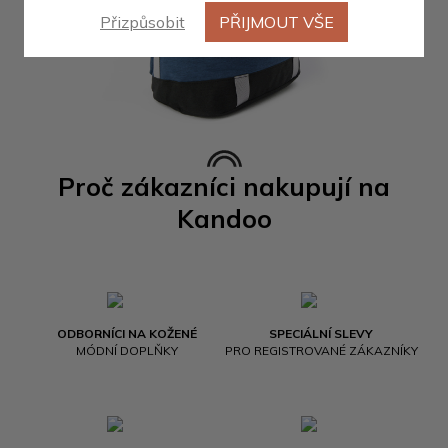
Přizpůsobit
PŘIJMOUT VŠE
Proč zákazníci nakupují na
Kandoo
ODBORNÍCI NA KOŽENÉ
SPECIÁLNÍ SLEVY
MÓDNÍ DOPLŇKY
PRO REGISTROVANÉ ZÁKAZNÍKY