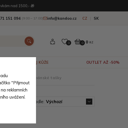
vkám nad 1500,- 🎁
71 151 094
info@kandoo.cz
CZ
SK
(9:00 – 17:00)
0
Kč
0
0
VÝPRODEJ KŮŽE
OUTLET AŽ -50%
sadu
elikosti
>
Malé pánské tašky
ačítko "Přijmout
 na reklamních
tního uvážení.
Seřadit podle:
Výchozí