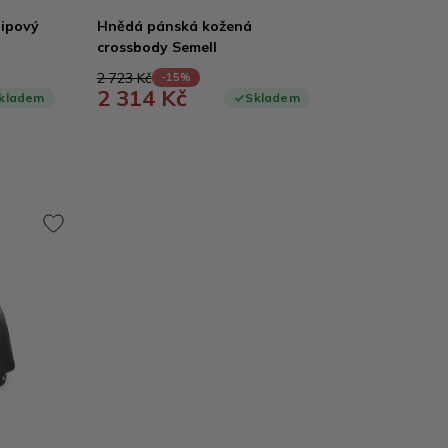
zipový
Hnědá pánská kožená
crossbody Semell
2 723 Kč
-15%
2 314 Kč
kladem
Skladem