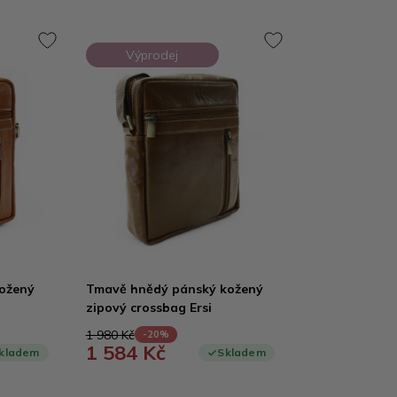
Výprodej
kožený
Tmavě hnědý pánský kožený
zipový crossbag Ersi
1 980 Kč
-20%
1 584 Kč
kladem
Skladem