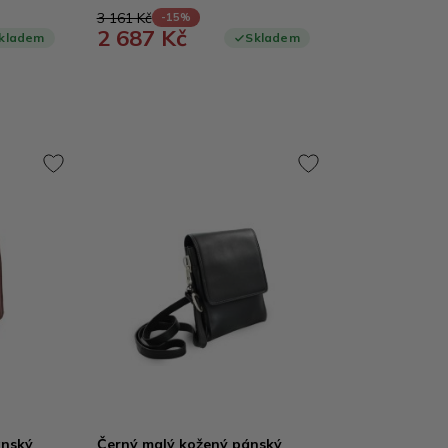
3 161 Kč
-15%
2 687 Kč
kladem
Skladem
ánský
Černý malý kožený pánský