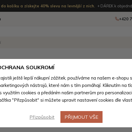
do košíku a získejte 40% slevu na levnější z nich.
+ DÁREK k objedná
u
+420 7
OSTATNÍ
NOVINKY
 OCHRANA SOUKROMÍ
istili ještě lepší nákupní zážitek, používáme na našem e-shopu 
Kandoo.cz
Muži
>
Pánské tašky
>
Pánské tašky podle v
arketingových nástrojů, které nám s tím pomáhají. Kliknutím na tl
 s využitím cookies a předáním našim partnerům pro personalizaci
lačítka "Přizpůsobit" si můžete upravit nastavení cookies dle vlas
Malé pánské tašky
(78 produktů)
Přizpůsobit
PŘIJMOUT VŠE