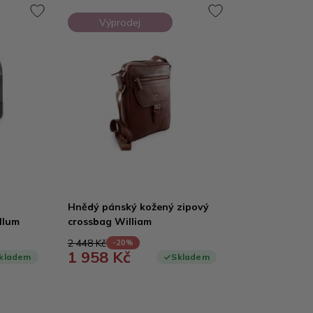
Výprodej
Hnědý pánský kožený zipový
llum
crossbag William
2 448 Kč
-20%
1 958 Kč
kladem
Skladem