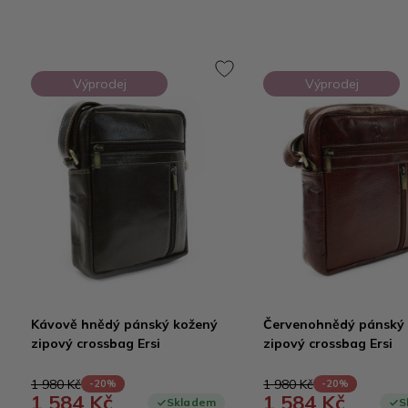
Výprodej
Výprodej
Kávově hnědý pánský kožený
Červenohnědý pánský
zipový crossbag Ersi
zipový crossbag Ersi
1 980 Kč
1 980 Kč
-20%
-20%
1 584 Kč
1 584 Kč
Skladem
S