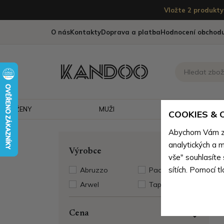
Vložte 2 produkty 
O nás
Kontakty
Doprava a platba
Hodnocení obchod
ŽENY
MUŽI
CESTOVÁNÍ
COOKIES &
Abychom Vám zaj
analytických a m
Výrobce
vše" souhlasíte
sítích. Pomocí t
Abruzzo
Paolo Peruzzi
Arwel
Tapple
Cena