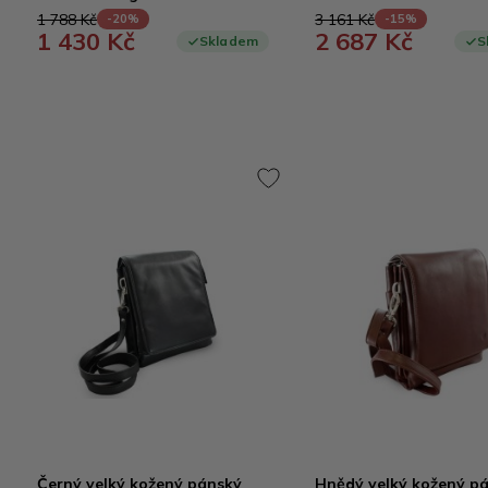
1 788 Kč
3 161 Kč
-20%
-15%
1 430 Kč
2 687 Kč
Skladem
S
Černý velký kožený pánský
Hnědý velký kožený p