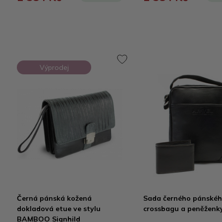
Výprodej
Černá pánská kožená
Sada černého pánské
dokladová etue ve stylu
crossbagu a peněženk
BAMBOO Signhild