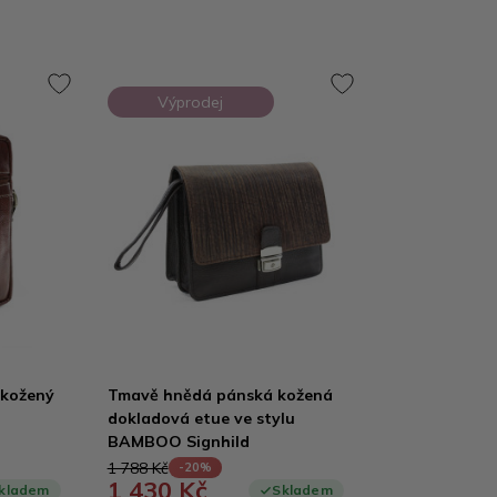
Výprodej
 kožený
Tmavě hnědá pánská kožená
dokladová etue ve stylu
BAMBOO Signhild
1 788 Kč
-20%
1 430 Kč
kladem
Skladem