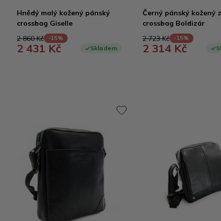
Hnědý malý kožený pánský
Černý pánský kožený 
crossbag Giselle
crossbag Boldizár
2 860 Kč
2 723 Kč
-15%
-15%
2 431 Kč
2 314 Kč
Skladem
S